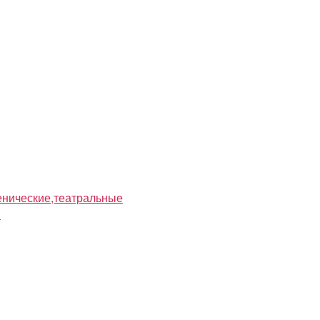
нические,театральные
я