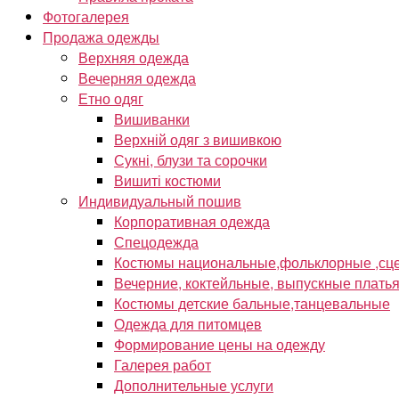
Фотогалерея
Продажа одежды
Верхняя одежда
Вечерняя одежда
Етно одяг
Вишиванки
Верхній одяг з вишивкою
Сукні, блузи та сорочки
Вишиті костюми
Индивидуальный пошив
Корпоративная одежда
Спецодежда
Костюмы национальные,фольклорные ,сце
Вечерние, коктейльные, выпускные плать
Костюмы детские бальные,танцевальные
Одежда для питомцев
Формирование цены на одежду
Галерея работ
Дополнительные услуги