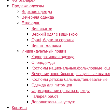
Фотогалерея
Продажа одежды
Верхняя одежда
Вечерняя одежда
Етно одяг
Вишиванки
Верхній одяг з вишивкою
Сукні, блузи та сорочки
Вишиті костюми
Индивидуальный пошив
Корпоративная одежда
Спецодежда
Костюмы национальные,фольклорные ,сце
Вечерние, коктейльные, выпускные плать
Костюмы детские бальные,танцевальные
Одежда для питомцев
Формирование цены на одежду
Галерея работ
Дополнительные услуги
Корзина