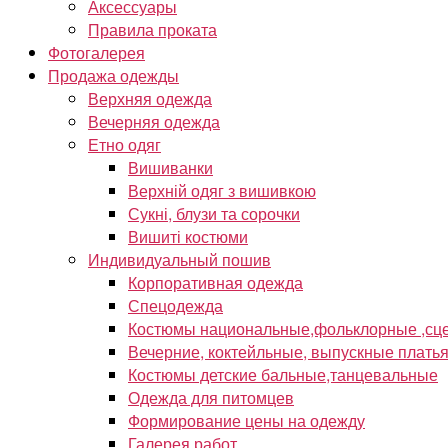
Аксессуары
Правила проката
Фотогалерея
Продажа одежды
Верхняя одежда
Вечерняя одежда
Етно одяг
Вишиванки
Верхній одяг з вишивкою
Сукні, блузи та сорочки
Вишиті костюми
Индивидуальный пошив
Корпоративная одежда
Спецодежда
Костюмы национальные,фольклорные ,сце
Вечерние, коктейльные, выпускные плать
Костюмы детские бальные,танцевальные
Одежда для питомцев
Формирование цены на одежду
Галерея работ