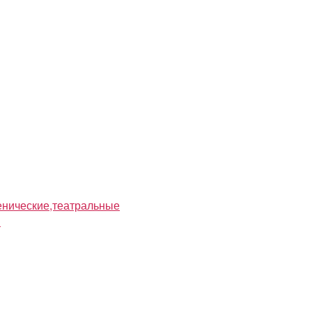
нические,театральные
я