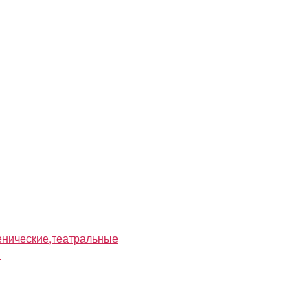
нические,театральные
я