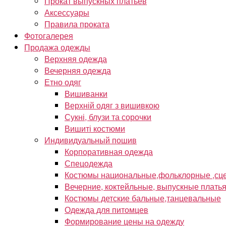
Прокат выпускных платьев
Аксессуары
Правила проката
Фотогалерея
Продажа одежды
Верхняя одежда
Вечерняя одежда
Етно одяг
Вишиванки
Верхній одяг з вишивкою
Сукні, блузи та сорочки
Вишиті костюми
Индивидуальный пошив
Корпоративная одежда
Спецодежда
Костюмы национальные,фольклорные ,сце
Вечерние, коктейльные, выпускные плать
Костюмы детские бальные,танцевальные
Одежда для питомцев
Формирование цены на одежду