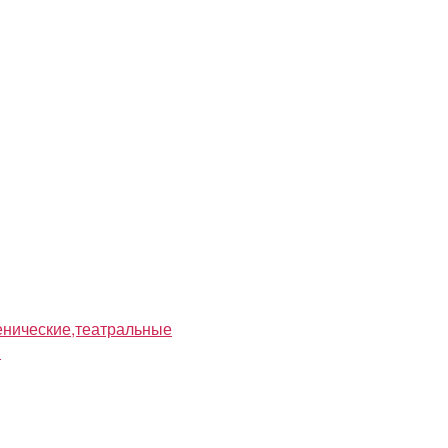
нические,театральные
я