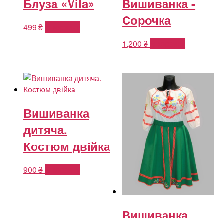
Блуза «Vila»
Вишиванка -
Cорочка
499
₴
В корзину
1,200
₴
В корзину
Вишиванка
дитяча.
Костюм двійка
900
₴
В корзину
Вишиванка