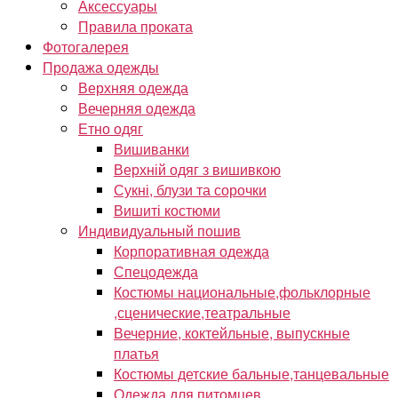
Аксессуары
Правила проката
Фотогалерея
Продажа одежды
Верхняя одежда
Вечерняя одежда
Етно одяг
Вишиванки
Верхній одяг з вишивкою
Сукні, блузи та сорочки
Вишиті костюми
Индивидуальный пошив
Корпоративная одежда
Спецодежда
Костюмы национальные,фольклорные
,сценические,театральные
Вечерние, коктейльные, выпускные
платья
Костюмы детские бальные,танцевальные
Одежда для питомцев