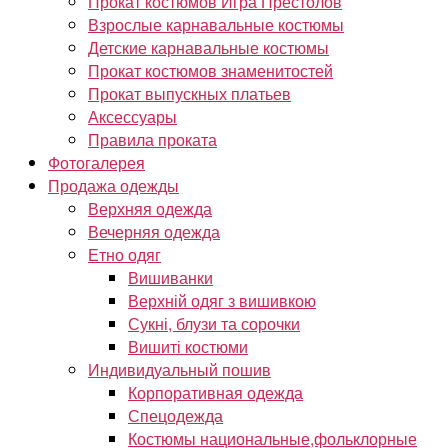
Прокат костюмов Игра Престолов
Взрослые карнавальные костюмы
Детские карнавальные костюмы
Прокат костюмов знаменитостей
Прокат выпускных платьев
Аксессуары
Правила проката
Фотогалерея
Продажа одежды
Верхняя одежда
Вечерняя одежда
Етно одяг
Вишиванки
Верхній одяг з вишивкою
Сукні, блузи та сорочки
Вишиті костюми
Индивидуальный пошив
Корпоративная одежда
Спецодежда
Костюмы национальные,фольклорные