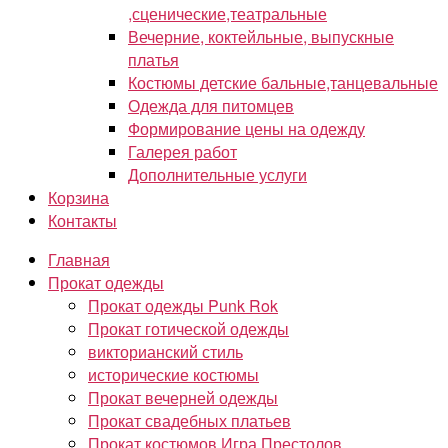
,сценические,театральные
Вечерние, коктейльные, выпускные
платья
Костюмы детские бальные,танцевальные
Одежда для питомцев
Формирование цены на одежду
Галерея работ
Дополнительные услуги
Корзина
Контакты
Главная
Прокат одежды
Прокат одежды Punk Rok
Прокат готической одежды
викторианский стиль
исторические костюмы
Прокат вечерней одежды
Прокат свадебных платьев
Прокат костюмов Игра Престолов