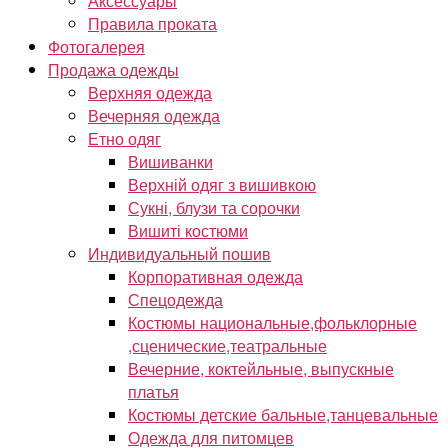
Аксессуары
Правила проката
Фотогалерея
Продажа одежды
Верхняя одежда
Вечерняя одежда
Етно одяг
Вишиванки
Верхній одяг з вишивкою
Сукні, блузи та сорочки
Вишиті костюми
Индивидуальный пошив
Корпоративная одежда
Спецодежда
Костюмы национальные,фольклорные
,сценические,театральные
Вечерние, коктейльные, выпускные
платья
Костюмы детские бальные,танцевальные
Одежда для питомцев