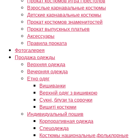
Прокат костюмов Игра Престолов
Взрослые карнавальные костюмы
Детские карнавальные костюмы
Прокат костюмов знаменитостей
Прокат выпускных платьев
Аксессуары
Правила проката
Фотогалерея
Продажа одежды
Верхняя одежда
Вечерняя одежда
Етно одяг
Вишиванки
Верхній одяг з вишивкою
Сукні, блузи та сорочки
Вишиті костюми
Индивидуальный пошив
Корпоративная одежда
Спецодежда
Костюмы национальные,фольклорные