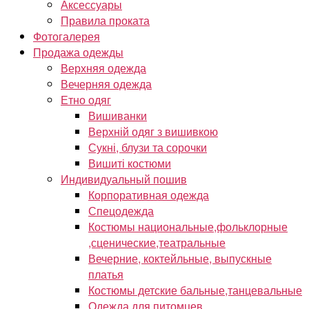
Аксессуары
Правила проката
Фотогалерея
Продажа одежды
Верхняя одежда
Вечерняя одежда
Етно одяг
Вишиванки
Верхній одяг з вишивкою
Сукні, блузи та сорочки
Вишиті костюми
Индивидуальный пошив
Корпоративная одежда
Спецодежда
Костюмы национальные,фольклорные
,сценические,театральные
Вечерние, коктейльные, выпускные
платья
Костюмы детские бальные,танцевальные
Одежда для питомцев