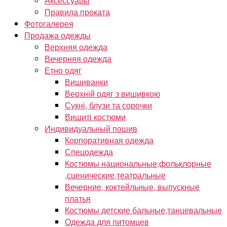
Аксессуары
Правила проката
Фотогалерея
Продажа одежды
Верхняя одежда
Вечерняя одежда
Етно одяг
Вишиванки
Верхній одяг з вишивкою
Сукні, блузи та сорочки
Вишиті костюми
Индивидуальный пошив
Корпоративная одежда
Спецодежда
Костюмы национальные,фольклорные
,сценические,театральные
Вечерние, коктейльные, выпускные
платья
Костюмы детские бальные,танцевальные
Одежда для питомцев