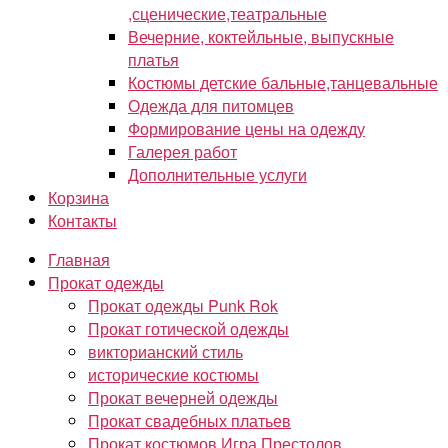
,сценические,театральные
Вечерние, коктейльные, выпускные
платья
Костюмы детские бальные,танцевальные
Одежда для питомцев
Формирование цены на одежду
Галерея работ
Дополнительные услуги
Корзина
Контакты
Главная
Прокат одежды
Прокат одежды Punk Rok
Прокат готической одежды
викторианский стиль
исторические костюмы
Прокат вечерней одежды
Прокат свадебных платьев
Прокат костюмов Игра Престолов