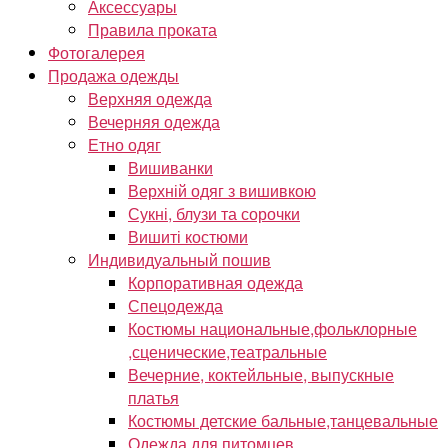
Аксессуары
Правила проката
Фотогалерея
Продажа одежды
Верхняя одежда
Вечерняя одежда
Етно одяг
Вишиванки
Верхній одяг з вишивкою
Сукні, блузи та сорочки
Вишиті костюми
Индивидуальный пошив
Корпоративная одежда
Спецодежда
Костюмы национальные,фольклорные
,сценические,театральные
Вечерние, коктейльные, выпускные
платья
Костюмы детские бальные,танцевальные
Одежда для питомцев