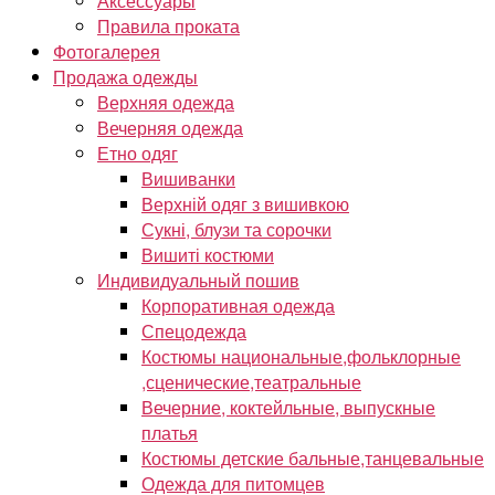
Аксессуары
Правила проката
Фотогалерея
Продажа одежды
Верхняя одежда
Вечерняя одежда
Етно одяг
Вишиванки
Верхній одяг з вишивкою
Сукні, блузи та сорочки
Вишиті костюми
Индивидуальный пошив
Корпоративная одежда
Спецодежда
Костюмы национальные,фольклорные
,сценические,театральные
Вечерние, коктейльные, выпускные
платья
Костюмы детские бальные,танцевальные
Одежда для питомцев