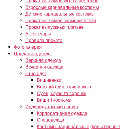
Прокат костюмов Игра Престолов
Взрослые карнавальные костюмы
Детские карнавальные костюмы
Прокат костюмов знаменитостей
Прокат выпускных платьев
Аксессуары
Правила проката
Фотогалерея
Продажа одежды
Верхняя одежда
Вечерняя одежда
Етно одяг
Вишиванки
Верхній одяг з вишивкою
Сукні, блузи та сорочки
Вишиті костюми
Индивидуальный пошив
Корпоративная одежда
Спецодежда
Костюмы национальные,фольклорные