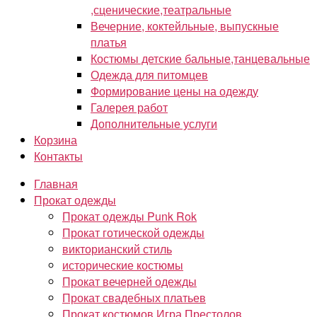
,сценические,театральные
Вечерние, коктейльные, выпускные
платья
Костюмы детские бальные,танцевальные
Одежда для питомцев
Формирование цены на одежду
Галерея работ
Дополнительные услуги
Корзина
Контакты
Главная
Прокат одежды
Прокат одежды Punk Rok
Прокат готической одежды
викторианский стиль
исторические костюмы
Прокат вечерней одежды
Прокат свадебных платьев
Прокат костюмов Игра Престолов