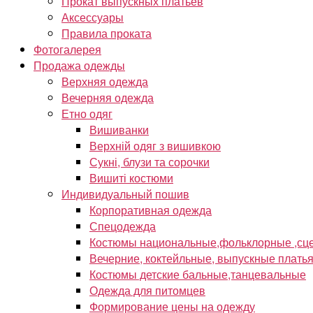
Прокат выпускных платьев
Аксессуары
Правила проката
Фотогалерея
Продажа одежды
Верхняя одежда
Вечерняя одежда
Етно одяг
Вишиванки
Верхній одяг з вишивкою
Сукні, блузи та сорочки
Вишиті костюми
Индивидуальный пошив
Корпоративная одежда
Спецодежда
Костюмы национальные,фольклорные ,сце
Вечерние, коктейльные, выпускные плать
Костюмы детские бальные,танцевальные
Одежда для питомцев
Формирование цены на одежду