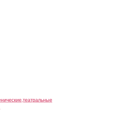
нические,театральные
я