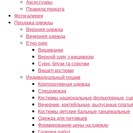
Аксессуары
Правила проката
Фотогалерея
Продажа одежды
Верхняя одежда
Вечерняя одежда
Етно одяг
Вишиванки
Верхній одяг з вишивкою
Сукні, блузи та сорочки
Вишиті костюми
Индивидуальный пошив
Корпоративная одежда
Спецодежда
Костюмы национальные,фольклорные ,сце
Вечерние, коктейльные, выпускные плать
Костюмы детские бальные,танцевальные
Одежда для питомцев
Формирование цены на одежду
Галерея работ