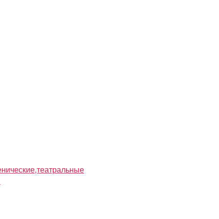
нические,театральные
я