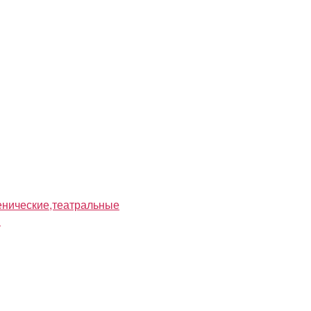
нические,театральные
я