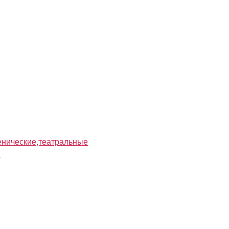
нические,театральные
я