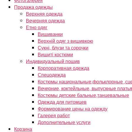
Фотогалерея
Продажа одежды
Верхняя одежда
Вечерняя одежда
Етно одяг
Вишиванки
Верхній одяг з вишивкою
Сукні, блузи та сорочки
Вишиті костюми
Индивидуальный пошив
Корпоративная одежда
Спецодежда
Костюмы национальные,фольклорные ,сце
Вечерние, коктейльные, выпускные плать
Костюмы детские бальные,танцевальные
Одежда для питомцев
Формирование цены на одежду
Галерея работ
Дополнительные услуги
Корзина