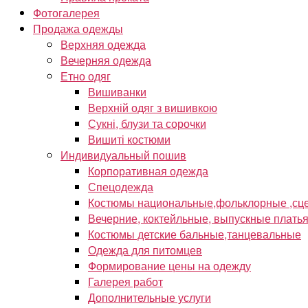
Фотогалерея
Продажа одежды
Верхняя одежда
Вечерняя одежда
Етно одяг
Вишиванки
Верхній одяг з вишивкою
Сукні, блузи та сорочки
Вишиті костюми
Индивидуальный пошив
Корпоративная одежда
Спецодежда
Костюмы национальные,фольклорные ,сце
Вечерние, коктейльные, выпускные плать
Костюмы детские бальные,танцевальные
Одежда для питомцев
Формирование цены на одежду
Галерея работ
Дополнительные услуги