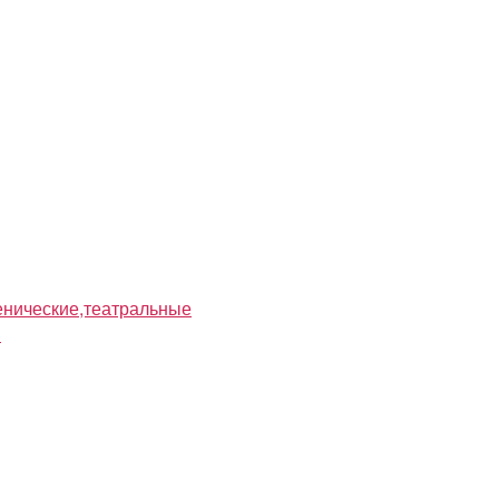
нические,театральные
я