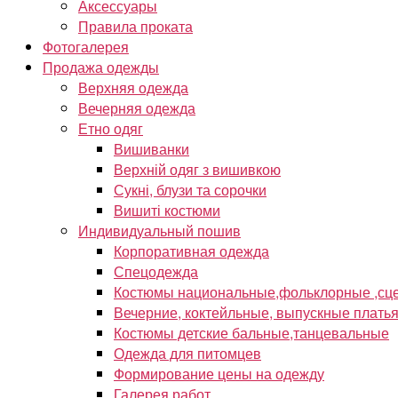
Аксессуары
Правила проката
Фотогалерея
Продажа одежды
Верхняя одежда
Вечерняя одежда
Етно одяг
Вишиванки
Верхній одяг з вишивкою
Сукні, блузи та сорочки
Вишиті костюми
Индивидуальный пошив
Корпоративная одежда
Спецодежда
Костюмы национальные,фольклорные ,сце
Вечерние, коктейльные, выпускные плать
Костюмы детские бальные,танцевальные
Одежда для питомцев
Формирование цены на одежду
Галерея работ