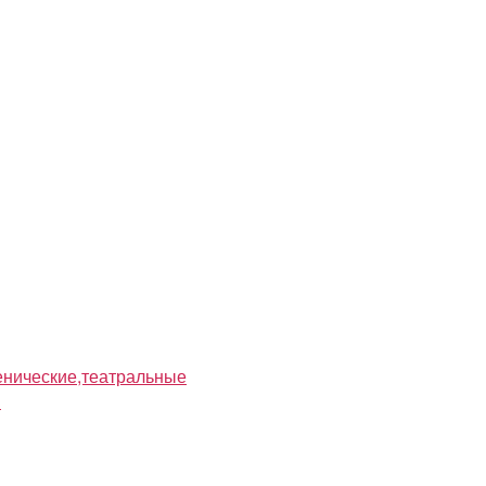
нические,театральные
я