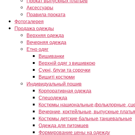
Прокат выпускных платьев
Аксессуары
Правила проката
Фотогалерея
Продажа одежды
Верхняя одежда
Вечерняя одежда
Етно одяг
Вишиванки
Верхній одяг з вишивкою
Сукні, блузи та сорочки
Вишиті костюми
Индивидуальный пошив
Корпоративная одежда
Спецодежда
Костюмы национальные,фольклорные ,сце
Вечерние, коктейльные, выпускные плать
Костюмы детские бальные,танцевальные
Одежда для питомцев
Формирование цены на одежду