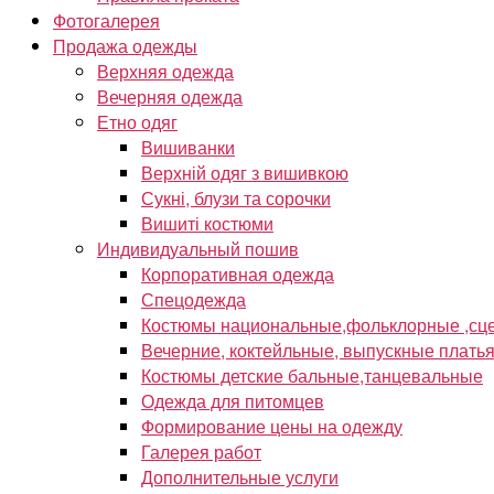
Фотогалерея
Продажа одежды
Верхняя одежда
Вечерняя одежда
Етно одяг
Вишиванки
Верхній одяг з вишивкою
Сукні, блузи та сорочки
Вишиті костюми
Индивидуальный пошив
Корпоративная одежда
Спецодежда
Костюмы национальные,фольклорные ,сце
Вечерние, коктейльные, выпускные плать
Костюмы детские бальные,танцевальные
Одежда для питомцев
Формирование цены на одежду
Галерея работ
Дополнительные услуги