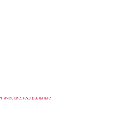
нические,театральные
я