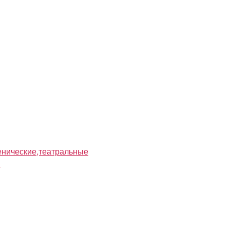
нические,театральные
я