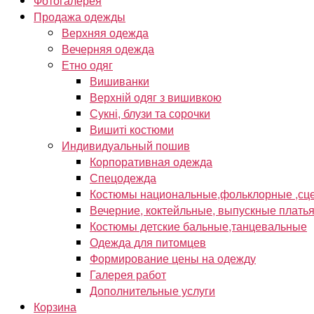
Фотогалерея
Продажа одежды
Верхняя одежда
Вечерняя одежда
Етно одяг
Вишиванки
Верхній одяг з вишивкою
Сукні, блузи та сорочки
Вишиті костюми
Индивидуальный пошив
Корпоративная одежда
Спецодежда
Костюмы национальные,фольклорные ,сце
Вечерние, коктейльные, выпускные плать
Костюмы детские бальные,танцевальные
Одежда для питомцев
Формирование цены на одежду
Галерея работ
Дополнительные услуги
Корзина