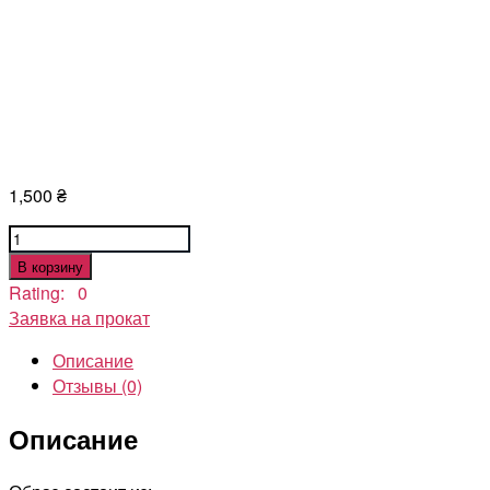
1,500
₴
Количество
товара
В корзину
Готический
Rating: 0
образ
Заявка на прокат
для
Описание
фотосессии
Отзывы (0)
№5
Описание