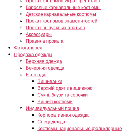
Прокат костюмов Игра Престолов
Взрослые карнавальные костюмы
Детские карнавальные костюмы
Прокат костюмов знаменитостей
Прокат выпускных платьев
Аксессуары
Правила проката
Фотогалерея
Продажа одежды
Верхняя одежда
Вечерняя одежда
Етно одяг
Вишиванки
Верхній одяг з вишивкою
Сукні, блузи та сорочки
Вишиті костюми
Индивидуальный пошив
Корпоративная одежда
Спецодежда
Костюмы национальные,фольклорные