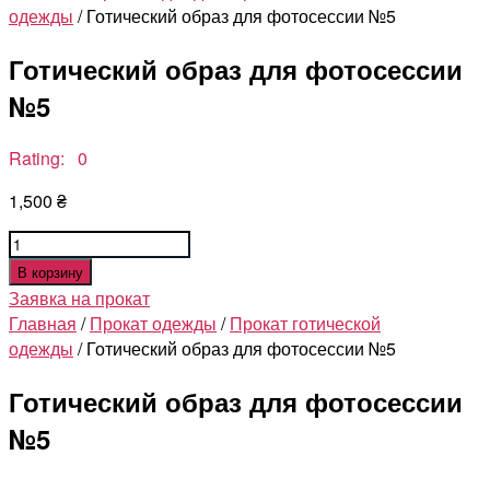
одежды
/ Готический образ для фотосессии №5
Готический образ для фотосессии
№5
Rating: 0
1,500
₴
Количество
товара
В корзину
Готический
Заявка на прокат
образ
Главная
/
Прокат одежды
/
Прокат готической
для
одежды
/ Готический образ для фотосессии №5
фотосессии
№5
Готический образ для фотосессии
№5