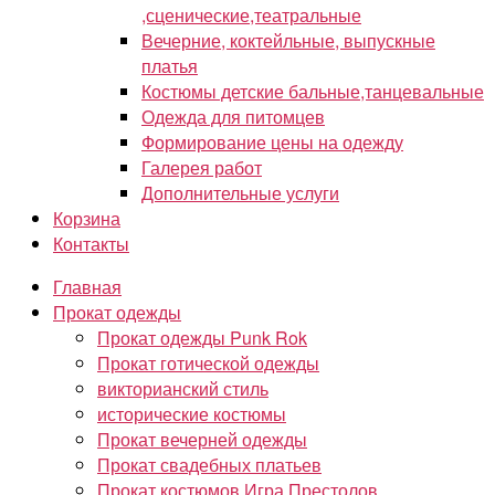
,сценические,театральные
Вечерние, коктейльные, выпускные
платья
Костюмы детские бальные,танцевальные
Одежда для питомцев
Формирование цены на одежду
Галерея работ
Дополнительные услуги
Корзина
Контакты
Главная
Прокат одежды
Прокат одежды Punk Rok
Прокат готической одежды
викторианский стиль
исторические костюмы
Прокат вечерней одежды
Прокат свадебных платьев
Прокат костюмов Игра Престолов