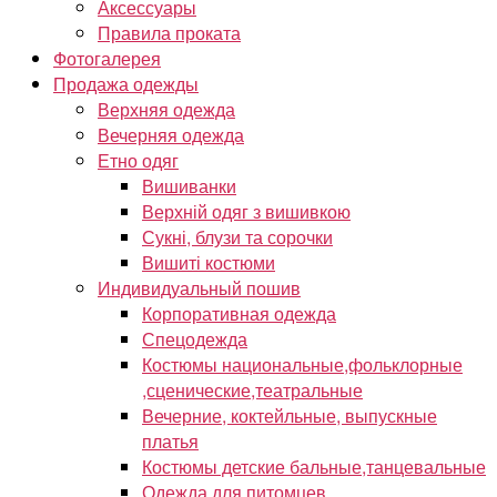
Аксессуары
Правила проката
Фотогалерея
Продажа одежды
Верхняя одежда
Вечерняя одежда
Етно одяг
Вишиванки
Верхній одяг з вишивкою
Сукні, блузи та сорочки
Вишиті костюми
Индивидуальный пошив
Корпоративная одежда
Спецодежда
Костюмы национальные,фольклорные
,сценические,театральные
Вечерние, коктейльные, выпускные
платья
Костюмы детские бальные,танцевальные
Одежда для питомцев