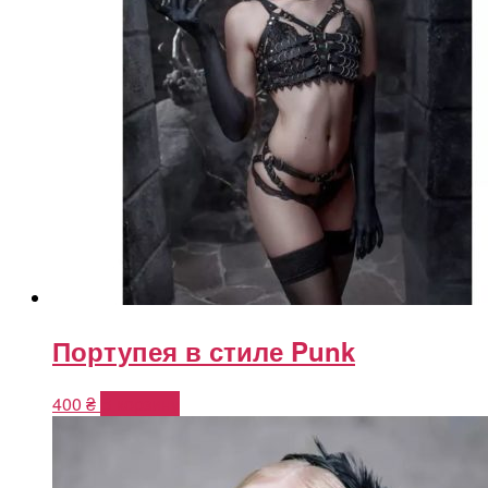
Портупея в стиле Punk
400
₴
В корзину