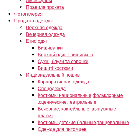
Аксессуары
Правила проката
Фотогалерея
Продажа одежды
Верхняя одежда
Вечерняя одежда
Етно одяг
Вишиванки
Верхній одяг з вишивкою
Сукні, блузи та сорочки
Вишиті костюми
Индивидуальный пошив
Корпоративная одежда
Спецодежда
Костюмы национальные,фольклорные
,сценические,театральные
Вечерние, коктейльные, выпускные
платья
Костюмы детские бальные,танцевальные
Одежда для питомцев