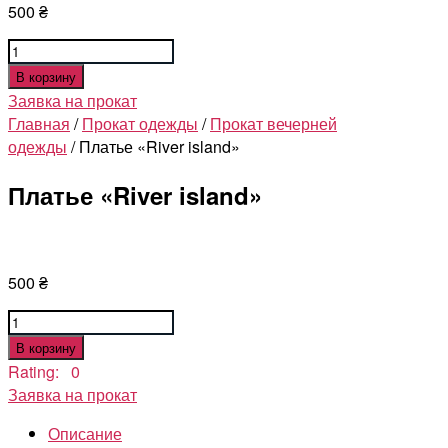
500
₴
Количество
товара
В корзину
Платье
Заявка на прокат
"River
Главная
/
Прокат одежды
/
Прокат вечерней
island"
одежды
/ Платье «River island»
Платье «River island»
500
₴
Количество
товара
В корзину
Платье
Rating: 0
"River
Заявка на прокат
island"
Описание