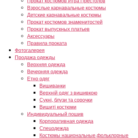
Прокат костюмов Игра Престолов
Взрослые карнавальные костюмы
Детские карнавальные костюмы
Прокат костюмов знаменитостей
Прокат выпускных платьев
Аксессуары
Правила проката
Фотогалерея
Продажа одежды
Верхняя одежда
Вечерняя одежда
Етно одяг
Вишиванки
Верхній одяг з вишивкою
Сукні, блузи та сорочки
Вишиті костюми
Индивидуальный пошив
Корпоративная одежда
Спецодежда
Костюмы национальные,фольклорные