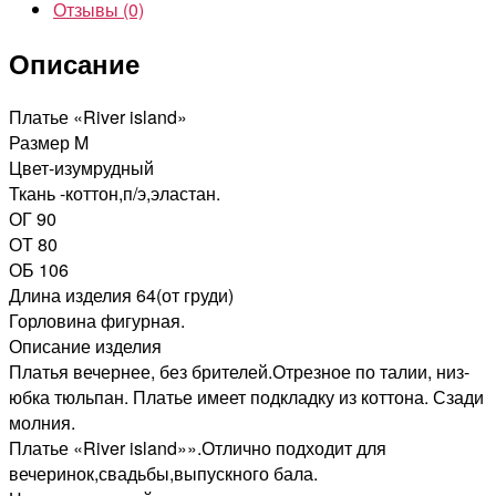
Отзывы (0)
Описание
Платье «River island»
Размер M
Цвет-изумрудный
Ткань -коттон,п/э,эластан.
ОГ 90
ОТ 80
ОБ 106
Длина изделия 64(от груди)
Горловина фигурная.
Описание изделия
Платья вечернее, без брителей.Отрезное по талии, низ-
юбка тюльпан. Платье имеет подкладку из коттона. Сзади
молния.
Платье «River island»».Отлично подходит для
вечеринок,свадьбы,выпускного бала.