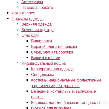
Аксессуары
Правила проката
Фотогалерея
Продажа одежды
Верхняя одежда
Вечерняя одежда
Етно одяг
Вишиванки
Верхній одяг з вишивкою
Сукні, блузи та сорочки
Вишиті костюми
Индивидуальный пошив
Корпоративная одежда
Спецодежда
Костюмы национальные,фольклорные
,сценические,театральные
Вечерние, коктейльные, выпускные
платья
Костюмы детские бальные,танцевальные
Одежда для питомцев