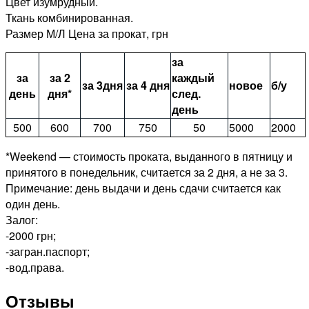
Цвет изумрудный.
Ткань комбинированная.
Размер М/Л Цена за прокат, грн
за
за
за 2
каждый
за 3дня
за 4 дня
новое
б/у
день
дня*
след.
день
500
600
700
750
50
5000
2000
*Weekend — стоимость проката, выданного в пятницу и
принятого в понедельник, считается за 2 дня, а не за 3.
Примечание: день выдачи и день сдачи считается как
один день.
Залог:
-2000 грн;
-загран.паспорт;
-вод.права.
Отзывы