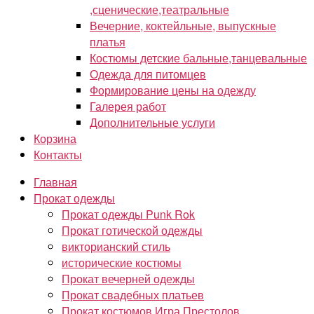
,сценические,театральные
Вечерние, коктейльные, выпускные
платья
Костюмы детские бальные,танцевальные
Одежда для питомцев
Формирование цены на одежду
Галерея работ
Дополнительные услуги
Корзина
Контакты
Главная
Прокат одежды
Прокат одежды Punk Rok
Прокат готической одежды
викторианский стиль
исторические костюмы
Прокат вечерней одежды
Прокат свадебных платьев
Прокат костюмов Игра Престолов