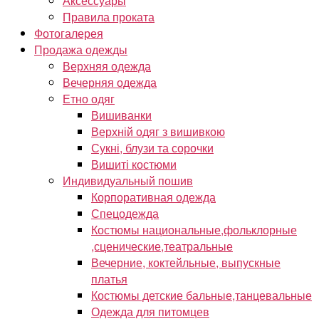
Аксессуары
Правила проката
Фотогалерея
Продажа одежды
Верхняя одежда
Вечерняя одежда
Етно одяг
Вишиванки
Верхній одяг з вишивкою
Сукні, блузи та сорочки
Вишиті костюми
Индивидуальный пошив
Корпоративная одежда
Спецодежда
Костюмы национальные,фольклорные
,сценические,театральные
Вечерние, коктейльные, выпускные
платья
Костюмы детские бальные,танцевальные
Одежда для питомцев