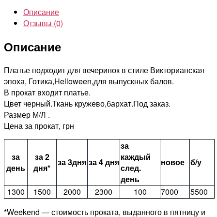
стиль
Описание
Отзывы (0)
Описание
Платье подходит для вечеринок в стиле Викторианская
эпоха, Готика,Helloween,для выпускных балов.
В прокат входит платье.
Цвет черный.Ткань кружево,бархат.Под заказ.
Размер М/Л .
Цена за прокат, грн
за
за
за 2
каждый
за 3дня
за 4 дня
новое
б/у
день
дня*
след.
день
1300
1500
2000
2300
100
7000
5500
*Weekend — стоимость проката, выданного в пятницу и