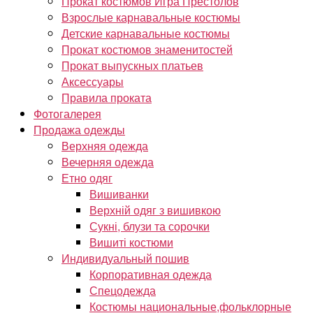
Прокат костюмов Игра Престолов
Взрослые карнавальные костюмы
Детские карнавальные костюмы
Прокат костюмов знаменитостей
Прокат выпускных платьев
Аксессуары
Правила проката
Фотогалерея
Продажа одежды
Верхняя одежда
Вечерняя одежда
Етно одяг
Вишиванки
Верхній одяг з вишивкою
Сукні, блузи та сорочки
Вишиті костюми
Индивидуальный пошив
Корпоративная одежда
Спецодежда
Костюмы национальные,фольклорные