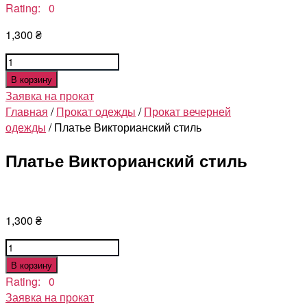
Rating: 0
1,300
₴
Количество
товара
В корзину
Платье
Заявка на прокат
Викторианский
Главная
/
Прокат одежды
/
Прокат вечерней
стиль
одежды
/ Платье Викторианский стиль
Платье Викторианский стиль
1,300
₴
Количество
товара
В корзину
Платье
Rating: 0
Викторианский
Заявка на прокат