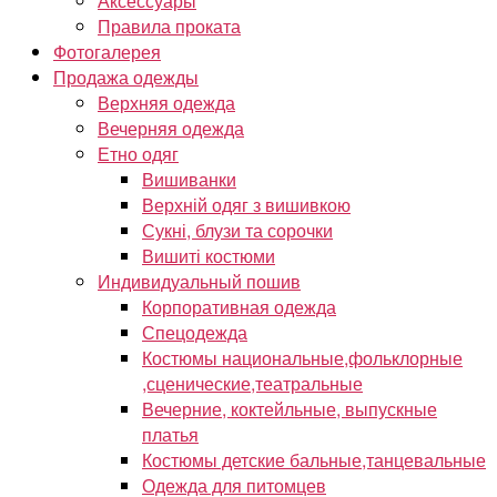
Аксессуары
Правила проката
Фотогалерея
Продажа одежды
Верхняя одежда
Вечерняя одежда
Етно одяг
Вишиванки
Верхній одяг з вишивкою
Сукні, блузи та сорочки
Вишиті костюми
Индивидуальный пошив
Корпоративная одежда
Спецодежда
Костюмы национальные,фольклорные
,сценические,театральные
Вечерние, коктейльные, выпускные
платья
Костюмы детские бальные,танцевальные
Одежда для питомцев