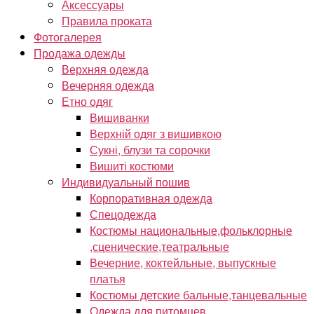
Аксессуары
Правила проката
Фотогалерея
Продажа одежды
Верхняя одежда
Вечерняя одежда
Етно одяг
Вишиванки
Верхній одяг з вишивкою
Сукні, блузи та сорочки
Вишиті костюми
Индивидуальный пошив
Корпоративная одежда
Спецодежда
Костюмы национальные,фольклорные
,сценические,театральные
Вечерние, коктейльные, выпускные
платья
Костюмы детские бальные,танцевальные
Одежда для питомцев