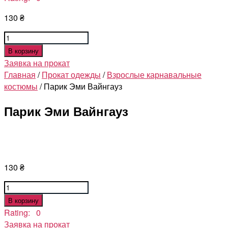
130
₴
Количество
товара
В корзину
Парик
Заявка на прокат
Эми
Главная
/
Прокат одежды
/
Взрослые карнавальные
Вайнгауз
костюмы
/ Парик Эми Вайнгауз
Парик Эми Вайнгауз
130
₴
Количество
товара
В корзину
Парик
Rating: 0
Эми
Заявка на прокат