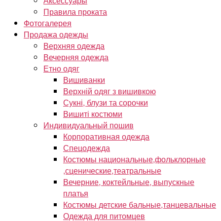
Аксессуары
Правила проката
Фотогалерея
Продажа одежды
Верхняя одежда
Вечерняя одежда
Етно одяг
Вишиванки
Верхній одяг з вишивкою
Сукні, блузи та сорочки
Вишиті костюми
Индивидуальный пошив
Корпоративная одежда
Спецодежда
Костюмы национальные,фольклорные
,сценические,театральные
Вечерние, коктейльные, выпускные
платья
Костюмы детские бальные,танцевальные
Одежда для питомцев