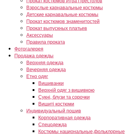
Прокат костюмов Игра Престолов
Взрослые карнавальные костюмы
Детские карнавальные костюмы
Прокат костюмов знаменитостей
Прокат выпускных платьев
Аксессуары
Правила проката
Фотогалерея
Продажа одежды
Верхняя одежда
Вечерняя одежда
Етно одяг
Вишиванки
Верхній одяг з вишивкою
Сукні, блузи та сорочки
Вишиті костюми
Индивидуальный пошив
Корпоративная одежда
Спецодежда
Костюмы национальные,фольклорные