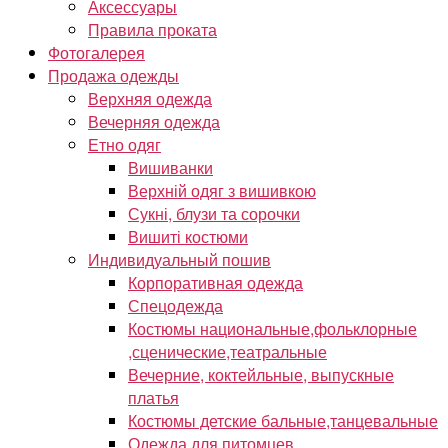
Аксессуары
Правила проката
Фотогалерея
Продажа одежды
Верхняя одежда
Вечерняя одежда
Етно одяг
Вишиванки
Верхній одяг з вишивкою
Сукні, блузи та сорочки
Вишиті костюми
Индивидуальный пошив
Корпоративная одежда
Спецодежда
Костюмы национальные,фольклорные
,сценические,театральные
Вечерние, коктейльные, выпускные
платья
Костюмы детские бальные,танцевальные
Одежда для питомцев