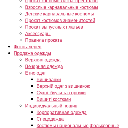
Прокат костюмов Игра Престолов
Взрослые карнавальные костюмы
Детские карнавальные костюмы
Прокат костюмов знаменитостей
Прокат выпускных платьев
Аксессуары
Правила проката
Фотогалерея
Продажа одежды
Верхняя одежда
Вечерняя одежда
Етно одяг
Вишиванки
Верхній одяг з вишивкою
Сукні, блузи та сорочки
Вишиті костюми
Индивидуальный пошив
Корпоративная одежда
Спецодежда
Костюмы национальные,фольклорные