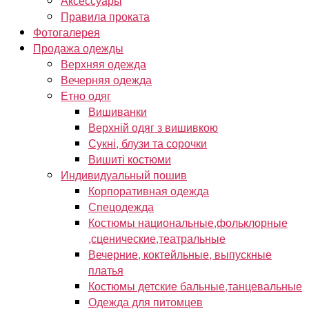
Аксессуары
Правила проката
Фотогалерея
Продажа одежды
Верхняя одежда
Вечерняя одежда
Етно одяг
Вишиванки
Верхній одяг з вишивкою
Сукні, блузи та сорочки
Вишиті костюми
Индивидуальный пошив
Корпоративная одежда
Спецодежда
Костюмы национальные,фольклорные
,сценические,театральные
Вечерние, коктейльные, выпускные
платья
Костюмы детские бальные,танцевальные
Одежда для питомцев