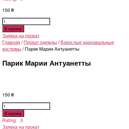
150
₴
Количество
товара
В корзину
Парик
Заявка на прокат
Марии
Главная
/
Прокат одежды
/
Взрослые карнавальные
Антуанетты
костюмы
/ Парик Марии Антуанетты
Парик Марии Антуанетты
150
₴
Количество
товара
В корзину
Парик
Rating: 0
Марии
Заявка на прокат