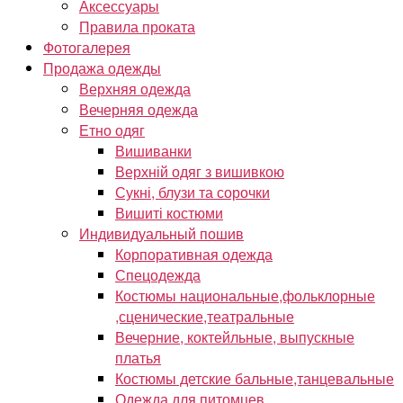
Аксессуары
Правила проката
Фотогалерея
Продажа одежды
Верхняя одежда
Вечерняя одежда
Етно одяг
Вишиванки
Верхній одяг з вишивкою
Сукні, блузи та сорочки
Вишиті костюми
Индивидуальный пошив
Корпоративная одежда
Спецодежда
Костюмы национальные,фольклорные
,сценические,театральные
Вечерние, коктейльные, выпускные
платья
Костюмы детские бальные,танцевальные
Одежда для питомцев