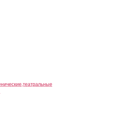
нические,театральные
я