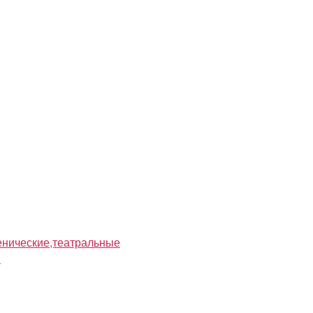
нические,театральные
я