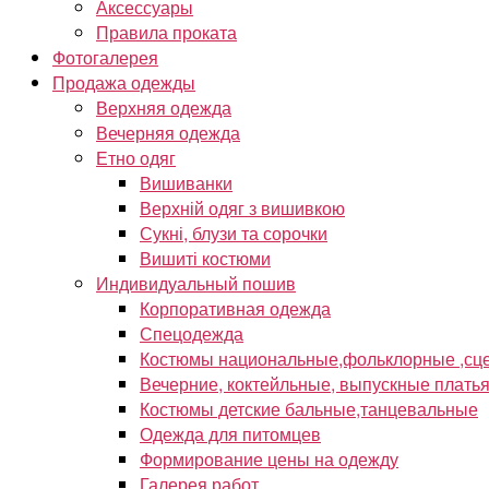
Аксессуары
Правила проката
Фотогалерея
Продажа одежды
Верхняя одежда
Вечерняя одежда
Етно одяг
Вишиванки
Верхній одяг з вишивкою
Сукні, блузи та сорочки
Вишиті костюми
Индивидуальный пошив
Корпоративная одежда
Спецодежда
Костюмы национальные,фольклорные ,сце
Вечерние, коктейльные, выпускные плать
Костюмы детские бальные,танцевальные
Одежда для питомцев
Формирование цены на одежду
Галерея работ