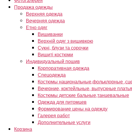
Фотогалерея
Продажа одежды
Верхняя одежда
Вечерняя одежда
Етно одяг
Вишиванки
Верхній одяг з вишивкою
Сукні, блузи та сорочки
Вишиті костюми
Индивидуальный пошив
Корпоративная одежда
Спецодежда
Костюмы национальные,фольклорные ,сце
Вечерние, коктейльные, выпускные плать
Костюмы детские бальные,танцевальные
Одежда для питомцев
Формирование цены на одежду
Галерея работ
Дополнительные услуги
Корзина