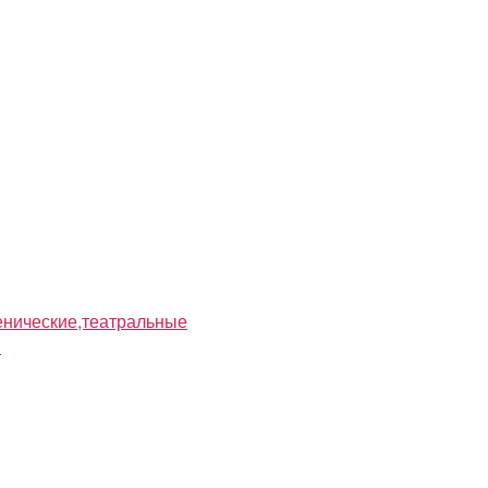
нические,театральные
я