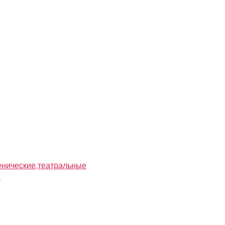
нические,театральные
я