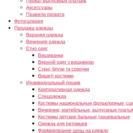
Прокат выпускных платьев
Аксессуары
Правила проката
Фотогалерея
Продажа одежды
Верхняя одежда
Вечерняя одежда
Етно одяг
Вишиванки
Верхній одяг з вишивкою
Сукні, блузи та сорочки
Вишиті костюми
Индивидуальный пошив
Корпоративная одежда
Спецодежда
Костюмы национальные,фольклорные ,сце
Вечерние, коктейльные, выпускные плать
Костюмы детские бальные,танцевальные
Одежда для питомцев
Формирование цены на одежду