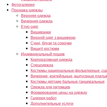
Фотогалерея
Продажа одежды
Верхняя одежда
Вечерняя одежда
Етно одяг
Вишиванки
Верхній одяг з вишивкою
Сукні, блузи та сорочки
Вишиті костюми
Индивидуальный пошив
Корпоративная одежда
Спецодежда
Костюмы национальные,фольклорные ,сце
Вечерние, коктейльные, выпускные плать
Костюмы детские бальные,танцевальные
Одежда для питомцев
Формирование цены на одежду
Галерея работ
Дополнительные услуги