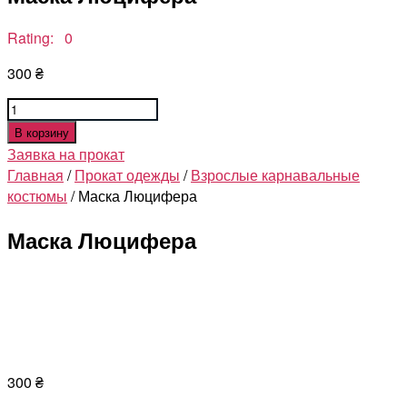
Rating: 0
300
₴
Количество
товара
В корзину
Маска
Заявка на прокат
Люцифера
Главная
/
Прокат одежды
/
Взрослые карнавальные
костюмы
/ Маска Люцифера
Маска Люцифера
300
₴