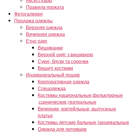
Аксессуары
Правила проката
Фотогалерея
Продажа одежды
Верхняя одежда
Вечерняя одежда
Етно одяг
Вишиванки
Верхній одяг з вишивкою
Сукні, блузи та сорочки
Вишиті костюми
Индивидуальный пошив
Корпоративная одежда
Спецодежда
Костюмы национальные,фольклорные
,сценические,театральные
Вечерние, коктейльные, выпускные
платья
Костюмы детские бальные,танцевальные
Одежда для питомцев