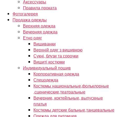
Аксессуары
Правила проката
Фотогалерея
Продажа одежды
Верхняя одежда
Вечерняя одежда
Етно одяг
Вишиванки
Верхній одяг з вишивкою
Сукні, блузи та сорочки
Вишиті костюми
Индивидуальный пошив
Корпоративная одежда
Спецодежда
Костюмы национальные,фольклорные
,сценические,театральные
Вечерние, коктейльные, выпускные
платья
Костюмы детские бальные,танцевальные
Одежда для питомцев