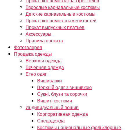
Прокат костюмов Игра Престолов
Взрослые карнавальные костюмы
Детские карнавальные костюмы
Прокат костюмов знаменитостей
Прокат выпускных платьев
Аксессуары
Правила проката
Фотогалерея
Продажа одежды
Верхняя одежда
Вечерняя одежда
Етно одяг
Вишиванки
Верхній одяг з вишивкою
Сукні, блузи та сорочки
Вишиті костюми
Индивидуальный пошив
Корпоративная одежда
Спецодежда
Костюмы национальные,фольклорные