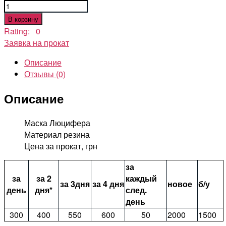
Количество
товара
В корзину
Маска
Rating: 0
Люцифера
Заявка на прокат
Описание
Отзывы (0)
Описание
Маска Люцифера
Материал резина
Цена за прокат, грн
за
за
за 2
каждый
за 3дня
за 4 дня
новое
б/у
день
дня*
след.
день
300
400
550
600
50
2000
1500