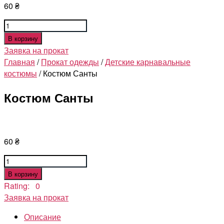
60
₴
Количество
товара
В корзину
Костюм
Заявка на прокат
Санты
Главная
/
Прокат одежды
/
Детские карнавальные
костюмы
/ Костюм Санты
Костюм Санты
60
₴
Количество
товара
В корзину
Костюм
Rating: 0
Санты
Заявка на прокат
Описание