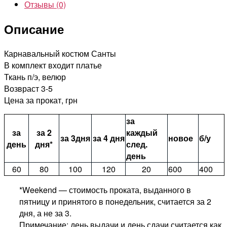
Отзывы (0)
Описание
Карнавальный костюм Санты
В комплект входит платье
Ткань п/э, велюр
Возвраст 3-5
Цена за прокат, грн
за
за
за 2
каждый
за 3дня
за 4 дня
новое
б/у
день
дня*
след.
день
60
80
100
120
20
600
400
*Weekend — стоимость проката, выданного в
пятницу и принятого в понедельник, считается за 2
дня, а не за 3.
Примечание: день выдачи и день сдачи считается как