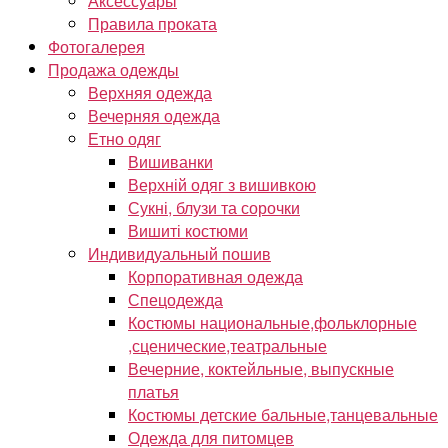
Аксессуары
Правила проката
Фотогалерея
Продажа одежды
Верхняя одежда
Вечерняя одежда
Етно одяг
Вишиванки
Верхній одяг з вишивкою
Сукні, блузи та сорочки
Вишиті костюми
Индивидуальный пошив
Корпоративная одежда
Спецодежда
Костюмы национальные,фольклорные
,сценические,театральные
Вечерние, коктейльные, выпускные
платья
Костюмы детские бальные,танцевальные
Одежда для питомцев