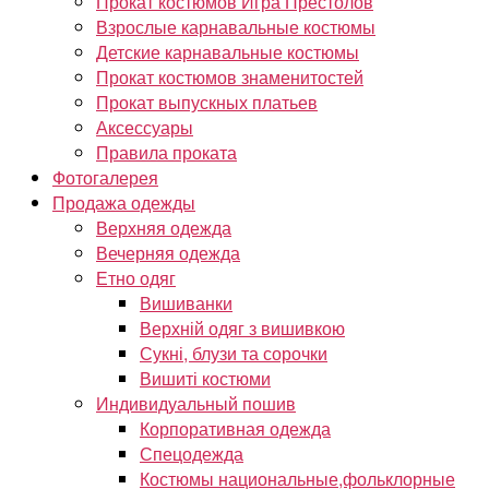
Прокат костюмов Игра Престолов
Взрослые карнавальные костюмы
Детские карнавальные костюмы
Прокат костюмов знаменитостей
Прокат выпускных платьев
Аксессуары
Правила проката
Фотогалерея
Продажа одежды
Верхняя одежда
Вечерняя одежда
Етно одяг
Вишиванки
Верхній одяг з вишивкою
Сукні, блузи та сорочки
Вишиті костюми
Индивидуальный пошив
Корпоративная одежда
Спецодежда
Костюмы национальные,фольклорные