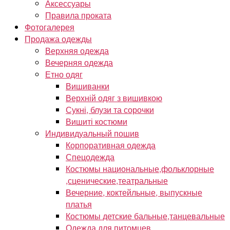
Аксессуары
Правила проката
Фотогалерея
Продажа одежды
Верхняя одежда
Вечерняя одежда
Етно одяг
Вишиванки
Верхній одяг з вишивкою
Сукні, блузи та сорочки
Вишиті костюми
Индивидуальный пошив
Корпоративная одежда
Спецодежда
Костюмы национальные,фольклорные
,сценические,театральные
Вечерние, коктейльные, выпускные
платья
Костюмы детские бальные,танцевальные
Одежда для питомцев