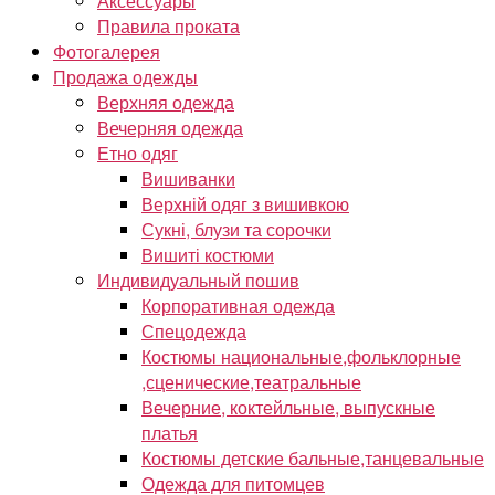
Аксессуары
Правила проката
Фотогалерея
Продажа одежды
Верхняя одежда
Вечерняя одежда
Етно одяг
Вишиванки
Верхній одяг з вишивкою
Сукні, блузи та сорочки
Вишиті костюми
Индивидуальный пошив
Корпоративная одежда
Спецодежда
Костюмы национальные,фольклорные
,сценические,театральные
Вечерние, коктейльные, выпускные
платья
Костюмы детские бальные,танцевальные
Одежда для питомцев