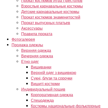
Прокат костюмов Игра Престолов
Взрослые карнавальные костюмы
Детские карнавальные костюмы
Прокат костюмов знаменитостей
Прокат выпускных платьев
Аксессуары
Правила проката
Фотогалерея
Продажа одежды
Верхняя одежда
Вечерняя одежда
Етно одяг
Вишиванки
Верхній одяг з вишивкою
Сукні, блузи та сорочки
Вишиті костюми
Индивидуальный пошив
Корпоративная одежда
Спецодежда
Костюмы национальные,фольклорные