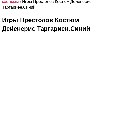
костюмы
/ Игры Престолов Костюм Дейенерис
Дейенерис
Таргариен.Синий
Таргариен.Синий
Игры Престолов Костюм
Дейенерис Таргариен.Синий