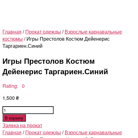
Главная
/
Прокат одежды
/
Взрослые карнавальные
костюмы
/ Игры Престолов Костюм Дейенерис
Таргариен.Синий
Игры Престолов Костюм
Дейенерис Таргариен.Синий
Rating: 0
1,500
₴
Количество
товара
В корзину
Игры
Заявка на прокат
Престолов
Главная
/
Прокат одежды
/
Взрослые карнавальные
Костюм