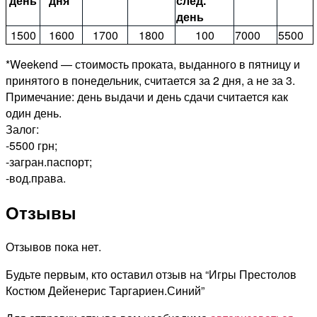
день
дня*
след.
день
1500
1600
1700
1800
100
7000
5500
*Weekend — стоимость проката, выданного в пятницу и
принятого в понедельник, считается за 2 дня, а не за 3.
Примечание: день выдачи и день сдачи считается как
один день.
Залог:
-5500 грн;
-загран.паспорт;
-вод.права.
Отзывы
Отзывов пока нет.
Будьте первым, кто оставил отзыв на “Игры Престолов
Костюм Дейенерис Таргариен.Синий”