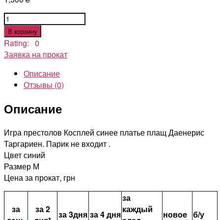
Количество
товара
В корзину
Игры
Rating: 0
Престолов
Заявка на прокат
Костюм
Описание
Дейенерис
Отзывы (0)
Таргариен.Синий
Описание
Игра престолов Косплей синее платье плащ Даенерис
Таргариен. Парик не входит .
Цвет синий
Размер М
Цена за прокат, грн
за
за
за 2
каждый
за 3дня
за 4 дня
новое
б/у