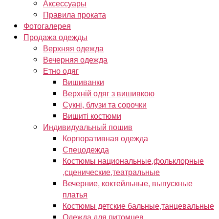
Аксессуары
Правила проката
Фотогалерея
Продажа одежды
Верхняя одежда
Вечерняя одежда
Етно одяг
Вишиванки
Верхній одяг з вишивкою
Сукні, блузи та сорочки
Вишиті костюми
Индивидуальный пошив
Корпоративная одежда
Спецодежда
Костюмы национальные,фольклорные
,сценические,театральные
Вечерние, коктейльные, выпускные
платья
Костюмы детские бальные,танцевальные
Одежда для питомцев