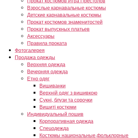
Прокат костюмов Игра Престолов
Взрослые карнавальные костюмы
Детские карнавальные костюмы
Прокат костюмов знаменитостей
Прокат выпускных платьев
Аксессуары
Правила проката
Фотогалерея
Продажа одежды
Верхняя одежда
Вечерняя одежда
Етно одяг
Вишиванки
Верхній одяг з вишивкою
Сукні, блузи та сорочки
Вишиті костюми
Индивидуальный пошив
Корпоративная одежда
Спецодежда
Костюмы национальные,фольклорные