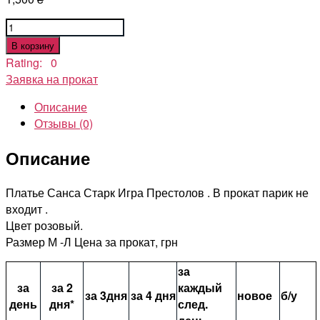
Количество
товара
В корзину
Игры
Rating: 0
Престолов
Заявка на прокат
костюм
Описание
Сансы
Отзывы (0)
Старк
Sansa
Описание
Stark
Платье Санса Старк Игра Престолов . В прокат парик не
входит .
Цвет розовый.
Размер М -Л Цена за прокат, грн
за
за
за 2
каждый
за 3дня
за 4 дня
новое
б/у
день
дня*
след.