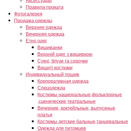
Аксессуары
Правила проката
Фотогалерея
Продажа одежды
Верхняя одежда
Вечерняя одежда
Етно одяг
Вишиванки
Верхній одяг з вишивкою
Сукні, блузи та сорочки
Вишиті костюми
Индивидуальный пошив
Корпоративная одежда
Спецодежда
Костюмы национальные,фольклорные
,сценические,театральные
Вечерние, коктейльные, выпускные
платья
Костюмы детские бальные,танцевальные
Одежда для питомцев