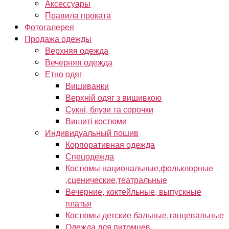
Аксессуары
Правила проката
Фотогалерея
Продажа одежды
Верхняя одежда
Вечерняя одежда
Етно одяг
Вишиванки
Верхній одяг з вишивкою
Сукні, блузи та сорочки
Вишиті костюми
Индивидуальный пошив
Корпоративная одежда
Спецодежда
Костюмы национальные,фольклорные
,сценические,театральные
Вечерние, коктейльные, выпускные
платья
Костюмы детские бальные,танцевальные
Одежда для питомцев