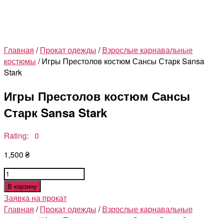
Главная
/
Прокат одежды
/
Взрослые карнавальные
костюмы
/ Игры Престолов костюм Сансы Старк Sansa
Stark
Игры Престолов костюм Сансы
Старк Sansa Stark
Rating: 0
1,500
₴
Количество
товара
В корзину
Игры
Заявка на прокат
Престолов
Главная
/
Прокат одежды
/
Взрослые карнавальные
костюм