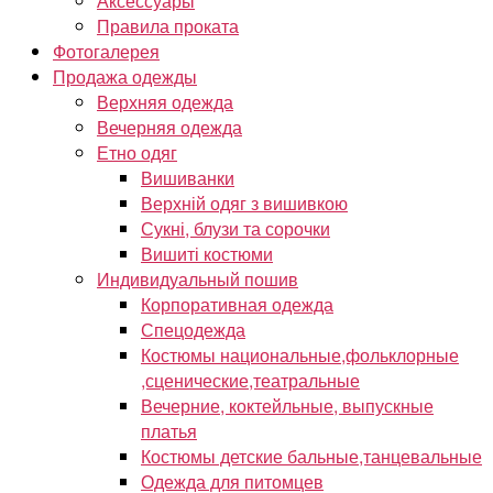
Аксессуары
Правила проката
Фотогалерея
Продажа одежды
Верхняя одежда
Вечерняя одежда
Етно одяг
Вишиванки
Верхній одяг з вишивкою
Сукні, блузи та сорочки
Вишиті костюми
Индивидуальный пошив
Корпоративная одежда
Спецодежда
Костюмы национальные,фольклорные
,сценические,театральные
Вечерние, коктейльные, выпускные
платья
Костюмы детские бальные,танцевальные
Одежда для питомцев