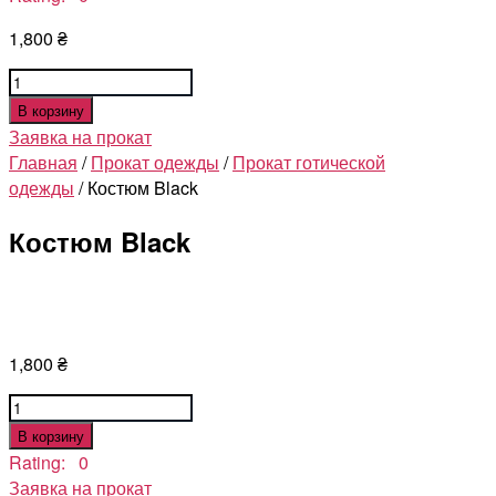
1,800
₴
Количество
товара
В корзину
Костюм
Заявка на прокат
Black
Главная
/
Прокат одежды
/
Прокат готической
одежды
/ Костюм Black
Костюм Black
1,800
₴
Количество
товара
В корзину
Костюм
Rating: 0
Black
Заявка на прокат