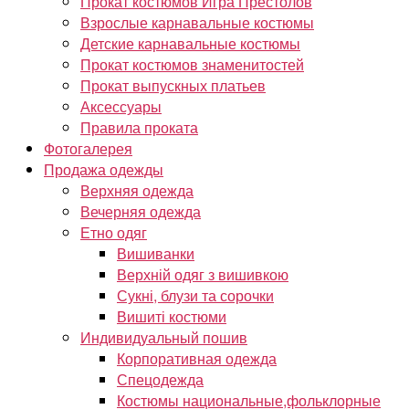
Прокат костюмов Игра Престолов
Взрослые карнавальные костюмы
Детские карнавальные костюмы
Прокат костюмов знаменитостей
Прокат выпускных платьев
Аксессуары
Правила проката
Фотогалерея
Продажа одежды
Верхняя одежда
Вечерняя одежда
Етно одяг
Вишиванки
Верхній одяг з вишивкою
Сукні, блузи та сорочки
Вишиті костюми
Индивидуальный пошив
Корпоративная одежда
Спецодежда
Костюмы национальные,фольклорные