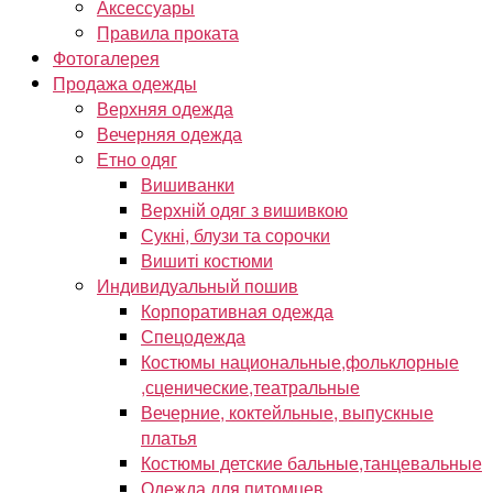
Аксессуары
Правила проката
Фотогалерея
Продажа одежды
Верхняя одежда
Вечерняя одежда
Етно одяг
Вишиванки
Верхній одяг з вишивкою
Сукні, блузи та сорочки
Вишиті костюми
Индивидуальный пошив
Корпоративная одежда
Спецодежда
Костюмы национальные,фольклорные
,сценические,театральные
Вечерние, коктейльные, выпускные
платья
Костюмы детские бальные,танцевальные
Одежда для питомцев