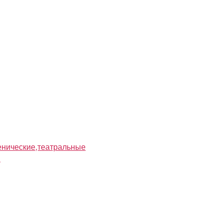
нические,театральные
я