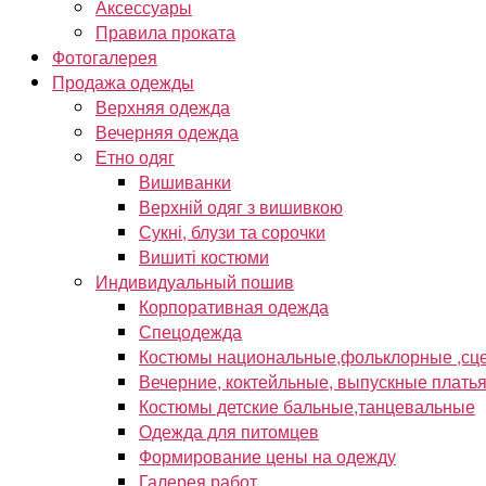
Аксессуары
Правила проката
Фотогалерея
Продажа одежды
Верхняя одежда
Вечерняя одежда
Етно одяг
Вишиванки
Верхній одяг з вишивкою
Сукні, блузи та сорочки
Вишиті костюми
Индивидуальный пошив
Корпоративная одежда
Спецодежда
Костюмы национальные,фольклорные ,сце
Вечерние, коктейльные, выпускные плать
Костюмы детские бальные,танцевальные
Одежда для питомцев
Формирование цены на одежду
Галерея работ