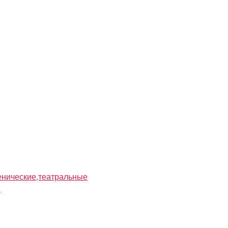
нические,театральные
я