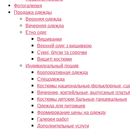
Фотогалерея
Продажа одежды
Верхняя одежда
Вечерняя одежда
Етно одяг
Вишиванки
Верхній одяг з вишивкою
Сукні, блузи та сорочки
Вишиті костюми
Индивидуальный пошив
Корпоративная одежда
Спецодежда
Костюмы национальные,фольклорные ,сце
Вечерние, коктейльные, выпускные плать
Костюмы детские бальные,танцевальные
Одежда для питомцев
Формирование цены на одежду
Галерея работ
Дополнительные услуги