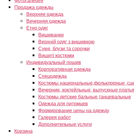
Фотогалерея
Продажа одежды
Верхняя одежда
Вечерняя одежда
Етно одяг
Вишиванки
Верхній одяг з вишивкою
Сукні, блузи та сорочки
Вишиті костюми
Индивидуальный пошив
Корпоративная одежда
Спецодежда
Костюмы национальные,фольклорные ,сце
Вечерние, коктейльные, выпускные плать
Костюмы детские бальные,танцевальные
Одежда для питомцев
Формирование цены на одежду
Галерея работ
Дополнительные услуги
Корзина