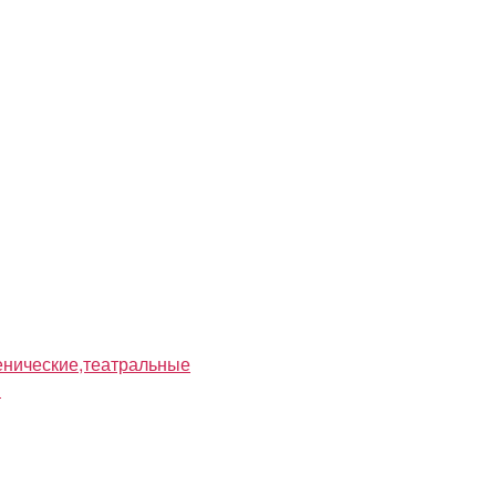
нические,театральные
я