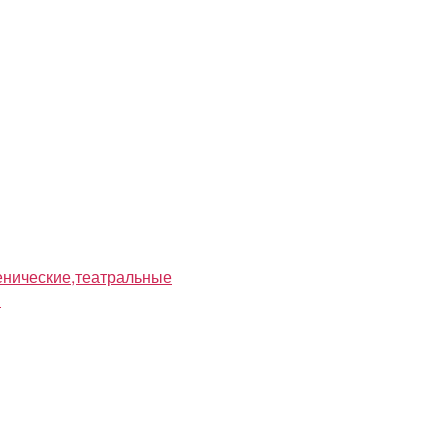
нические,театральные
я