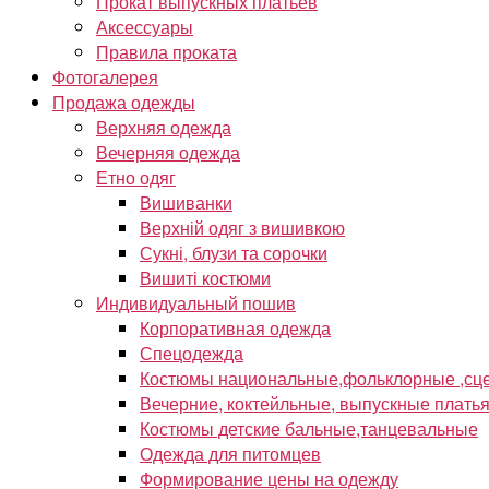
Прокат выпускных платьев
Аксессуары
Правила проката
Фотогалерея
Продажа одежды
Верхняя одежда
Вечерняя одежда
Етно одяг
Вишиванки
Верхній одяг з вишивкою
Сукні, блузи та сорочки
Вишиті костюми
Индивидуальный пошив
Корпоративная одежда
Спецодежда
Костюмы национальные,фольклорные ,сце
Вечерние, коктейльные, выпускные плать
Костюмы детские бальные,танцевальные
Одежда для питомцев
Формирование цены на одежду