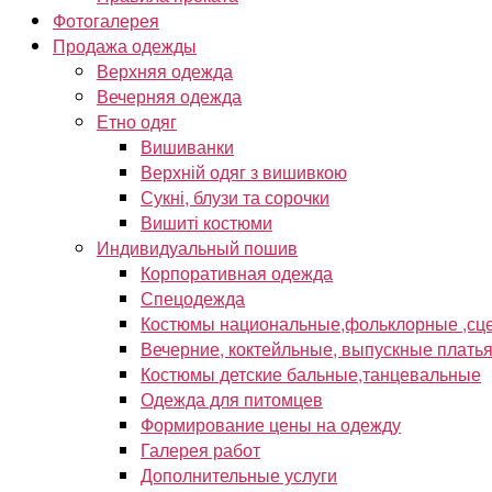
Фотогалерея
Продажа одежды
Верхняя одежда
Вечерняя одежда
Етно одяг
Вишиванки
Верхній одяг з вишивкою
Сукні, блузи та сорочки
Вишиті костюми
Индивидуальный пошив
Корпоративная одежда
Спецодежда
Костюмы национальные,фольклорные ,сце
Вечерние, коктейльные, выпускные плать
Костюмы детские бальные,танцевальные
Одежда для питомцев
Формирование цены на одежду
Галерея работ
Дополнительные услуги