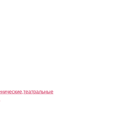
нические,театральные
я