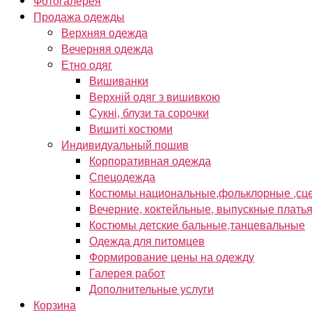
Фотогалерея
Продажа одежды
Верхняя одежда
Вечерняя одежда
Етно одяг
Вишиванки
Верхній одяг з вишивкою
Сукні, блузи та сорочки
Вишиті костюми
Индивидуальный пошив
Корпоративная одежда
Спецодежда
Костюмы национальные,фольклорные ,сце
Вечерние, коктейльные, выпускные плать
Костюмы детские бальные,танцевальные
Одежда для питомцев
Формирование цены на одежду
Галерея работ
Дополнительные услуги
Корзина