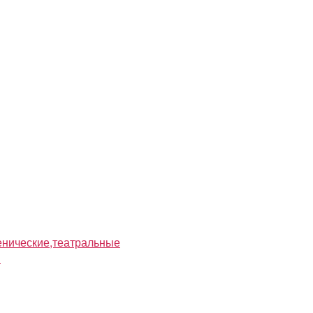
нические,театральные
я