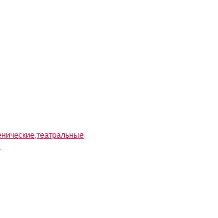
нические,театральные
я