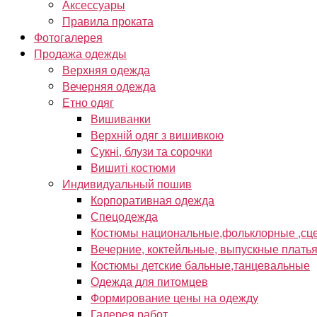
Аксессуары
Правила проката
Фотогалерея
Продажа одежды
Верхняя одежда
Вечерняя одежда
Етно одяг
Вишиванки
Верхній одяг з вишивкою
Сукні, блузи та сорочки
Вишиті костюми
Индивидуальный пошив
Корпоративная одежда
Спецодежда
Костюмы национальные,фольклорные ,сце
Вечерние, коктейльные, выпускные плать
Костюмы детские бальные,танцевальные
Одежда для питомцев
Формирование цены на одежду
Галерея работ