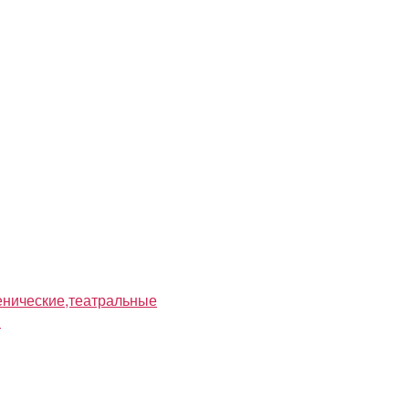
нические,театральные
я