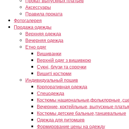
Прокат выпускных платьев
Аксессуары
Правила проката
Фотогалерея
Продажа одежды
Верхняя одежда
Вечерняя одежда
Етно одяг
Вишиванки
Верхній одяг з вишивкою
Сукні, блузи та сорочки
Вишиті костюми
Индивидуальный пошив
Корпоративная одежда
Спецодежда
Костюмы национальные,фольклорные ,сце
Вечерние, коктейльные, выпускные плать
Костюмы детские бальные,танцевальные
Одежда для питомцев
Формирование цены на одежду