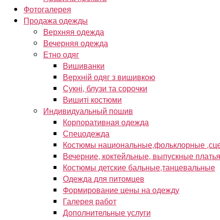
Фотогалерея
Продажа одежды
Верхняя одежда
Вечерняя одежда
Етно одяг
Вишиванки
Верхній одяг з вишивкою
Сукні, блузи та сорочки
Вишиті костюми
Индивидуальный пошив
Корпоративная одежда
Спецодежда
Костюмы национальные,фольклорные ,сце
Вечерние, коктейльные, выпускные плать
Костюмы детские бальные,танцевальные
Одежда для питомцев
Формирование цены на одежду
Галерея работ
Дополнительные услуги