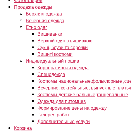
Фотогалерея
Продажа одежды
Верхняя одежда
Вечерняя одежда
Етно одяг
Вишиванки
Верхній одяг з вишивкою
Сукні, блузи та сорочки
Вишиті костюми
Индивидуальный пошив
Корпоративная одежда
Спецодежда
Костюмы национальные,фольклорные ,сце
Вечерние, коктейльные, выпускные плать
Костюмы детские бальные,танцевальные
Одежда для питомцев
Формирование цены на одежду
Галерея работ
Дополнительные услуги
Корзина