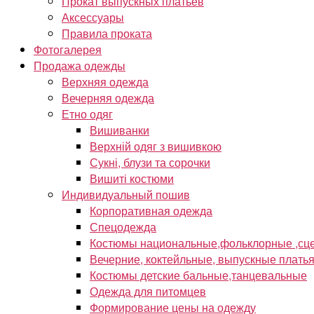
Прокат выпускных платьев
Аксессуары
Правила проката
Фотогалерея
Продажа одежды
Верхняя одежда
Вечерняя одежда
Етно одяг
Вишиванки
Верхній одяг з вишивкою
Сукні, блузи та сорочки
Вишиті костюми
Индивидуальный пошив
Корпоративная одежда
Спецодежда
Костюмы национальные,фольклорные ,сце
Вечерние, коктейльные, выпускные плать
Костюмы детские бальные,танцевальные
Одежда для питомцев
Формирование цены на одежду