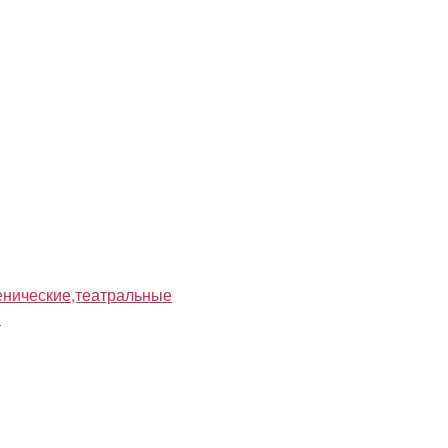
нические,театральные
я