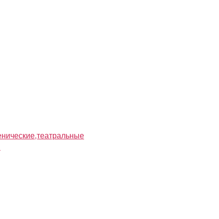
нические,театральные
я