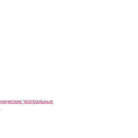
нические,театральные
я