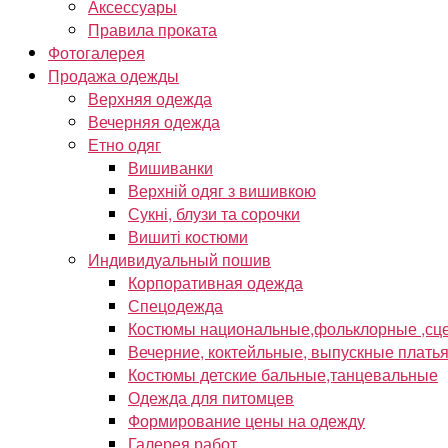
Аксессуары
Правила проката
Фотогалерея
Продажа одежды
Верхняя одежда
Вечерняя одежда
Етно одяг
Вишиванки
Верхній одяг з вишивкою
Сукні, блузи та сорочки
Вишиті костюми
Индивидуальный пошив
Корпоративная одежда
Спецодежда
Костюмы национальные,фольклорные ,сце
Вечерние, коктейльные, выпускные плать
Костюмы детские бальные,танцевальные
Одежда для питомцев
Формирование цены на одежду
Галерея работ