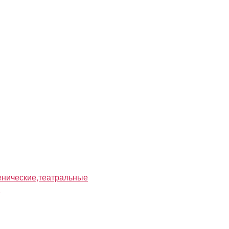
нические,театральные
я