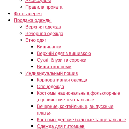
Аксессуары
Правила проката
Фотогалерея
Продажа одежды
Верхняя одежда
Вечерняя одежда
Етно одяг
Вишиванки
Верхній одяг з вишивкою
Сукні, блузи та сорочки
Вишиті костюми
Индивидуальный пошив
Корпоративная одежда
Спецодежда
Костюмы национальные,фольклорные
,сценические,театральные
Вечерние, коктейльные, выпускные
платья
Костюмы детские бальные,танцевальные
Одежда для питомцев