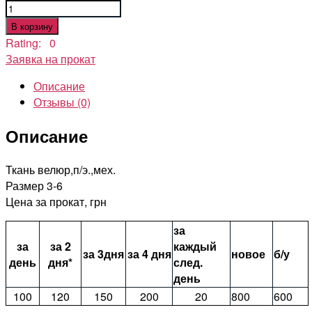
Количество
товара
В корзину
Карнавальный
Rating: 0
костюм
Заявка на прокат
кошки
Описание
Отзывы (0)
Описание
Ткань велюр,п/э.,мех.
Размер 3-6
Цена за прокат, грн
за
за
за 2
каждый
за 3дня
за 4 дня
новое
б/у
день
дня*
след.
день
100
120
150
200
20
800
600