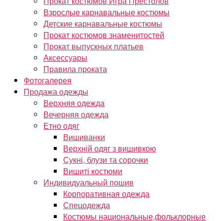
Прокат костюмов Игра Престолов
Взрослые карнавальные костюмы
Детские карнавальные костюмы
Прокат костюмов знаменитостей
Прокат выпускных платьев
Аксессуары
Правила проката
Фотогалерея
Продажа одежды
Верхняя одежда
Вечерняя одежда
Етно одяг
Вишиванки
Верхній одяг з вишивкою
Сукні, блузи та сорочки
Вишиті костюми
Индивидуальный пошив
Корпоративная одежда
Спецодежда
Костюмы национальные,фольклорные