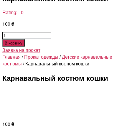
Rating: 0
100
₴
Количество
товара
В корзину
Карнавальный
Заявка на прокат
костюм
Главная
/
Прокат одежды
/
Детские карнавальные
кошки
костюмы
/ Карнавальный костюм кошки
Карнавальный костюм кошки
100
₴