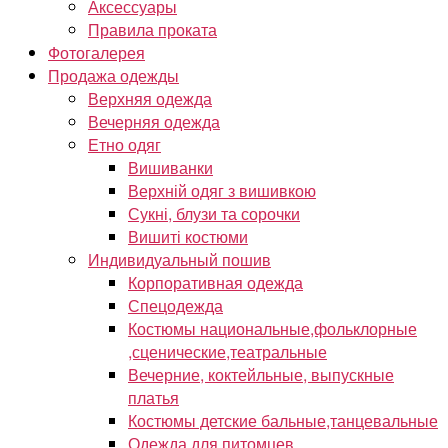
Аксессуары
Правила проката
Фотогалерея
Продажа одежды
Верхняя одежда
Вечерняя одежда
Етно одяг
Вишиванки
Верхній одяг з вишивкою
Сукні, блузи та сорочки
Вишиті костюми
Индивидуальный пошив
Корпоративная одежда
Спецодежда
Костюмы национальные,фольклорные
,сценические,театральные
Вечерние, коктейльные, выпускные
платья
Костюмы детские бальные,танцевальные
Одежда для питомцев