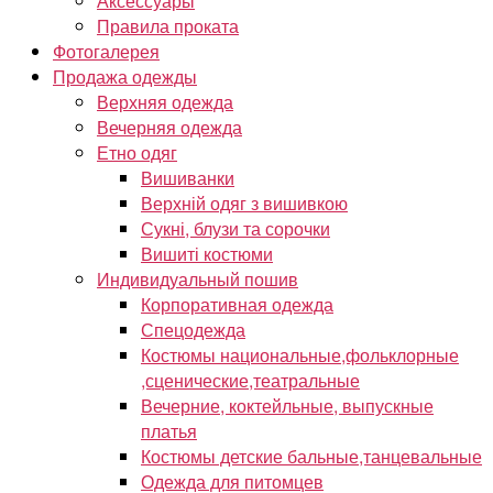
Аксессуары
Правила проката
Фотогалерея
Продажа одежды
Верхняя одежда
Вечерняя одежда
Етно одяг
Вишиванки
Верхній одяг з вишивкою
Сукні, блузи та сорочки
Вишиті костюми
Индивидуальный пошив
Корпоративная одежда
Спецодежда
Костюмы национальные,фольклорные
,сценические,театральные
Вечерние, коктейльные, выпускные
платья
Костюмы детские бальные,танцевальные
Одежда для питомцев