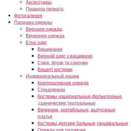
Аксессуары
Правила проката
Фотогалерея
Продажа одежды
Верхняя одежда
Вечерняя одежда
Етно одяг
Вишиванки
Верхній одяг з вишивкою
Сукні, блузи та сорочки
Вишиті костюми
Индивидуальный пошив
Корпоративная одежда
Спецодежда
Костюмы национальные,фольклорные
,сценические,театральные
Вечерние, коктейльные, выпускные
платья
Костюмы детские бальные,танцевальные
Одежда для питомцев