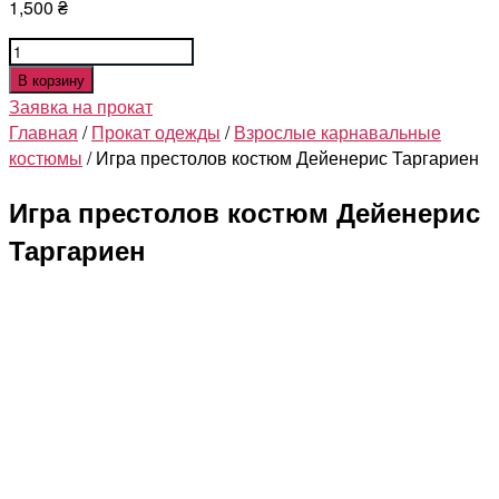
1,500
₴
Количество
товара
В корзину
Игра
Заявка на прокат
престолов
Главная
/
Прокат одежды
/
Взрослые карнавальные
костюм
костюмы
/ Игра престолов костюм Дейенерис Таргариен
Дейенерис
Таргариен
Игра престолов костюм Дейенерис
Таргариен