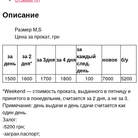
Таргариен
Описание
Размер М,S
Цена за прокат, грн
за
за
за 2
каждый
за 3дня
за 4 дня
новое
б/у
день
дня*
след.
день
1500
1600
1700
1800
100
7000
5200
*Weekend — стоимость проката, выданного в пятницу и
принятого в понедельник, считается за 2 дня, а не за 3.
Примечание: день выдачи и день сдачи считается как
один день.
Залог:
-5200 грн;
-загран.паспорт;