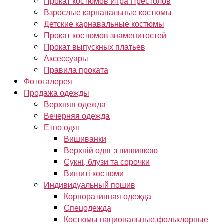
Прокат костюмов Игра Престолов
Взрослые карнавальные костюмы
Детские карнавальные костюмы
Прокат костюмов знаменитостей
Прокат выпускных платьев
Аксессуары
Правила проката
Фотогалерея
Продажа одежды
Верхняя одежда
Вечерняя одежда
Етно одяг
Вишиванки
Верхній одяг з вишивкою
Сукні, блузи та сорочки
Вишиті костюми
Индивидуальный пошив
Корпоративная одежда
Спецодежда
Костюмы национальные,фольклорные