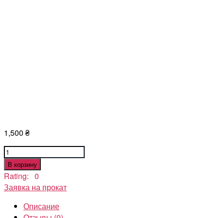
1,500
₴
Количество
товара
В корзину
Игра
Rating: 0
престолов
Заявка на прокат
костюм
Описание
Дейенерис
Отзывы (0)