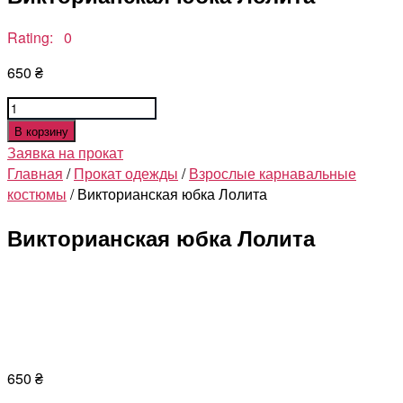
Rating: 0
650
₴
Количество
товара
В корзину
Викторианская
Заявка на прокат
юбка
Главная
/
Прокат одежды
/
Взрослые карнавальные
Лолита
костюмы
/ Викторианская юбка Лолита
Викторианская юбка Лолита
650
₴