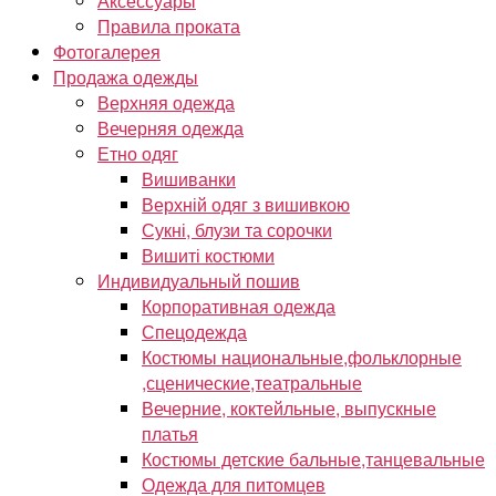
Аксессуары
Правила проката
Фотогалерея
Продажа одежды
Верхняя одежда
Вечерняя одежда
Етно одяг
Вишиванки
Верхній одяг з вишивкою
Сукні, блузи та сорочки
Вишиті костюми
Индивидуальный пошив
Корпоративная одежда
Спецодежда
Костюмы национальные,фольклорные
,сценические,театральные
Вечерние, коктейльные, выпускные
платья
Костюмы детские бальные,танцевальные
Одежда для питомцев