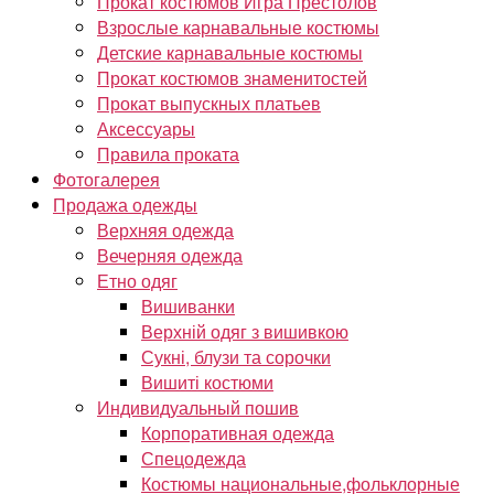
Прокат костюмов Игра Престолов
Взрослые карнавальные костюмы
Детские карнавальные костюмы
Прокат костюмов знаменитостей
Прокат выпускных платьев
Аксессуары
Правила проката
Фотогалерея
Продажа одежды
Верхняя одежда
Вечерняя одежда
Етно одяг
Вишиванки
Верхній одяг з вишивкою
Сукні, блузи та сорочки
Вишиті костюми
Индивидуальный пошив
Корпоративная одежда
Спецодежда
Костюмы национальные,фольклорные