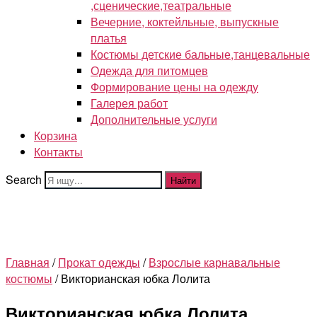
,сценические,театральные
Вечерние, коктейльные, выпускные
платья
Костюмы детские бальные,танцевальные
Одежда для питомцев
Формирование цены на одежду
Галерея работ
Дополнительные услуги
Корзина
Контакты
Search
Найти
Главная
/
Прокат одежды
/
Взрослые карнавальные
костюмы
/ Викторианская юбка Лолита
Викторианская юбка Лолита