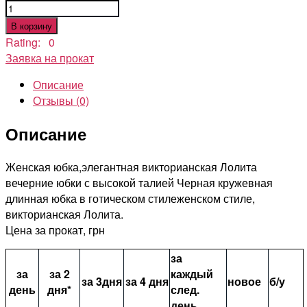
Количество
товара
В корзину
Викторианская
Rating: 0
юбка
Заявка на прокат
Лолита
Описание
Отзывы (0)
Описание
Женская юбка,элегантная викторианская Лолита
вечерние юбки с высокой талией Черная кружевная
длинная юбка в готическом стилеженском стиле,
викторианская Лолита.
Цена за прокат, грн
за
за
за 2
каждый
за 3дня
за 4 дня
новое
б/у
день
дня*
след.
день