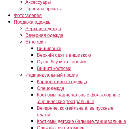
Аксессуары
Правила проката
Фотогалерея
Продажа одежды
Верхняя одежда
Вечерняя одежда
Етно одяг
Вишиванки
Верхній одяг з вишивкою
Сукні, блузи та сорочки
Вишиті костюми
Индивидуальный пошив
Корпоративная одежда
Спецодежда
Костюмы национальные,фольклорные
,сценические,театральные
Вечерние, коктейльные, выпускные
платья
Костюмы детские бальные,танцевальные
Одежда для питомцев