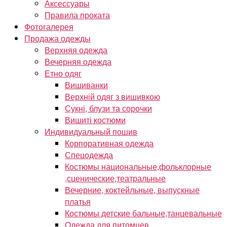
Аксессуары
Правила проката
Фотогалерея
Продажа одежды
Верхняя одежда
Вечерняя одежда
Етно одяг
Вишиванки
Верхній одяг з вишивкою
Сукні, блузи та сорочки
Вишиті костюми
Индивидуальный пошив
Корпоративная одежда
Спецодежда
Костюмы национальные,фольклорные
,сценические,театральные
Вечерние, коктейльные, выпускные
платья
Костюмы детские бальные,танцевальные
Одежда для питомцев