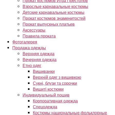
Прокат костюмов Игра Престолов
Взрослые карнавальные костюмы
Детские карнавальные костюмы
Прокат костюмов знаменитостей
Прокат выпускных платьев
Аксессуары
Правила проката
Фотогалерея
Продажа одежды
Верхняя одежда
Вечерняя одежда
Етно одяг
Вишиванки
Верхній одяг з вишивкою
Сукні, блузи та сорочки
Вишиті костюми
Индивидуальный пошив
Корпоративная одежда
Спецодежда
Костюмы национальные,фольклорные