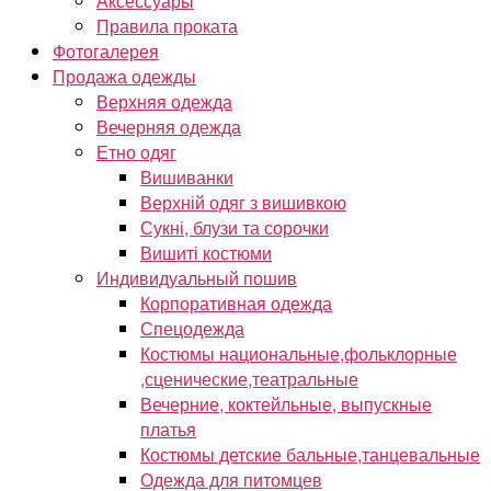
Аксессуары
Правила проката
Фотогалерея
Продажа одежды
Верхняя одежда
Вечерняя одежда
Етно одяг
Вишиванки
Верхній одяг з вишивкою
Сукні, блузи та сорочки
Вишиті костюми
Индивидуальный пошив
Корпоративная одежда
Спецодежда
Костюмы национальные,фольклорные
,сценические,театральные
Вечерние, коктейльные, выпускные
платья
Костюмы детские бальные,танцевальные
Одежда для питомцев