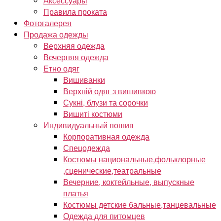
Аксессуары
Правила проката
Фотогалерея
Продажа одежды
Верхняя одежда
Вечерняя одежда
Етно одяг
Вишиванки
Верхній одяг з вишивкою
Сукні, блузи та сорочки
Вишиті костюми
Индивидуальный пошив
Корпоративная одежда
Спецодежда
Костюмы национальные,фольклорные
,сценические,театральные
Вечерние, коктейльные, выпускные
платья
Костюмы детские бальные,танцевальные
Одежда для питомцев