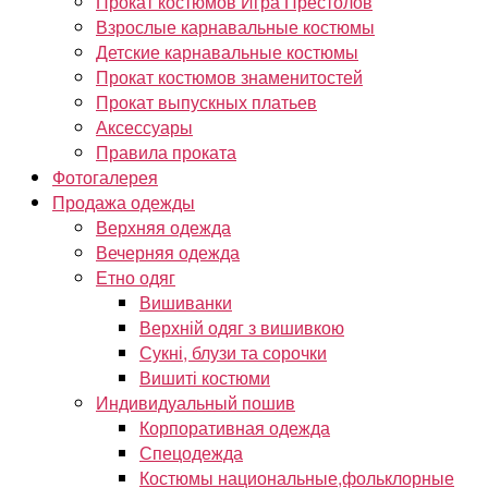
Прокат костюмов Игра Престолов
Взрослые карнавальные костюмы
Детские карнавальные костюмы
Прокат костюмов знаменитостей
Прокат выпускных платьев
Аксессуары
Правила проката
Фотогалерея
Продажа одежды
Верхняя одежда
Вечерняя одежда
Етно одяг
Вишиванки
Верхній одяг з вишивкою
Сукні, блузи та сорочки
Вишиті костюми
Индивидуальный пошив
Корпоративная одежда
Спецодежда
Костюмы национальные,фольклорные