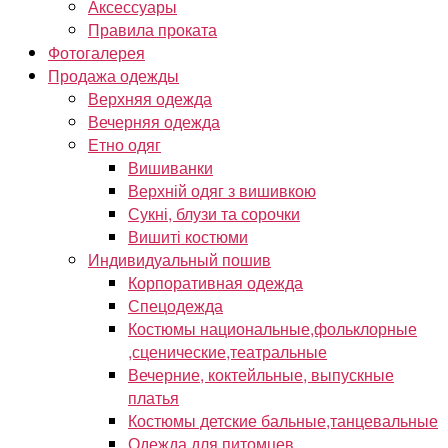
Аксессуары
Правила проката
Фотогалерея
Продажа одежды
Верхняя одежда
Вечерняя одежда
Етно одяг
Вишиванки
Верхній одяг з вишивкою
Сукні, блузи та сорочки
Вишиті костюми
Индивидуальный пошив
Корпоративная одежда
Спецодежда
Костюмы национальные,фольклорные
,сценические,театральные
Вечерние, коктейльные, выпускные
платья
Костюмы детские бальные,танцевальные
Одежда для питомцев