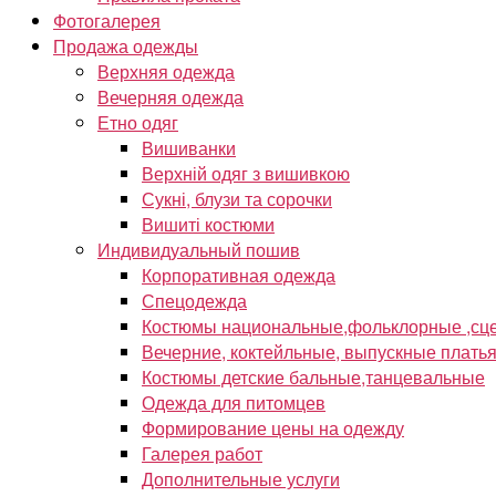
Фотогалерея
Продажа одежды
Верхняя одежда
Вечерняя одежда
Етно одяг
Вишиванки
Верхній одяг з вишивкою
Сукні, блузи та сорочки
Вишиті костюми
Индивидуальный пошив
Корпоративная одежда
Спецодежда
Костюмы национальные,фольклорные ,сце
Вечерние, коктейльные, выпускные плать
Костюмы детские бальные,танцевальные
Одежда для питомцев
Формирование цены на одежду
Галерея работ
Дополнительные услуги