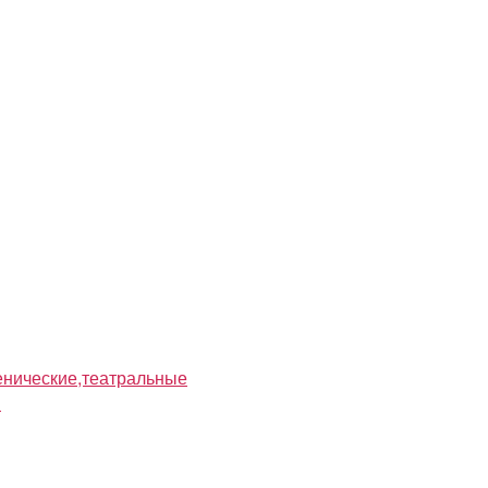
нические,театральные
я