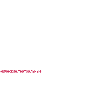
нические,театральные
я