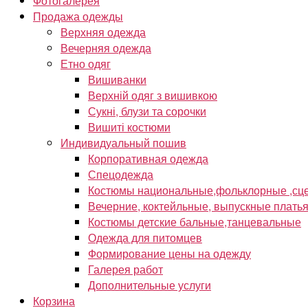
Фотогалерея
Продажа одежды
Верхняя одежда
Вечерняя одежда
Етно одяг
Вишиванки
Верхній одяг з вишивкою
Сукні, блузи та сорочки
Вишиті костюми
Индивидуальный пошив
Корпоративная одежда
Спецодежда
Костюмы национальные,фольклорные ,сце
Вечерние, коктейльные, выпускные плать
Костюмы детские бальные,танцевальные
Одежда для питомцев
Формирование цены на одежду
Галерея работ
Дополнительные услуги
Корзина