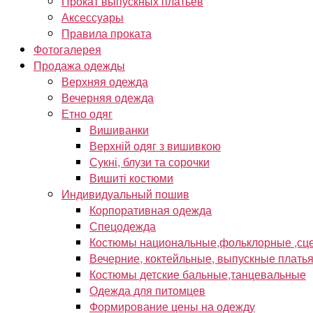
Прокат выпускных платьев
Аксессуары
Правила проката
Фотогалерея
Продажа одежды
Верхняя одежда
Вечерняя одежда
Етно одяг
Вишиванки
Верхній одяг з вишивкою
Сукні, блузи та сорочки
Вишиті костюми
Индивидуальный пошив
Корпоративная одежда
Спецодежда
Костюмы национальные,фольклорные ,сце
Вечерние, коктейльные, выпускные плать
Костюмы детские бальные,танцевальные
Одежда для питомцев
Формирование цены на одежду