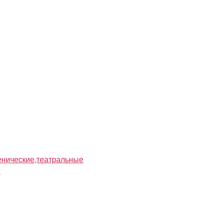
нические,театральные
я