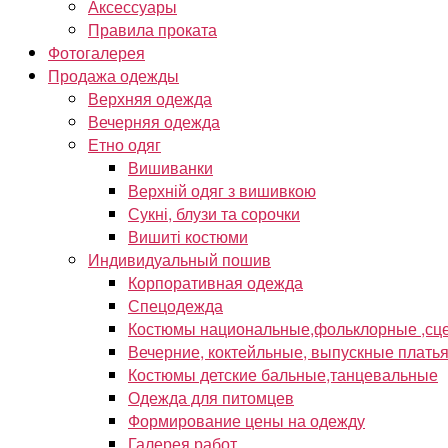
Аксессуары
Правила проката
Фотогалерея
Продажа одежды
Верхняя одежда
Вечерняя одежда
Етно одяг
Вишиванки
Верхній одяг з вишивкою
Сукні, блузи та сорочки
Вишиті костюми
Индивидуальный пошив
Корпоративная одежда
Спецодежда
Костюмы национальные,фольклорные ,сце
Вечерние, коктейльные, выпускные плать
Костюмы детские бальные,танцевальные
Одежда для питомцев
Формирование цены на одежду
Галерея работ