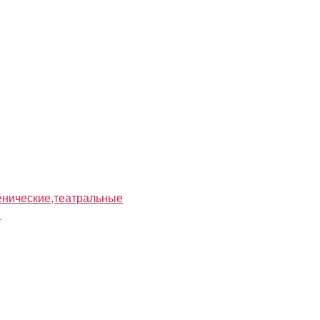
нические,театральные
я