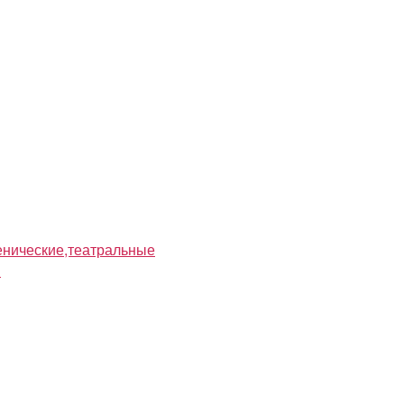
нические,театральные
я