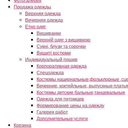
Фотогалерея
Продажа одежды
Верхняя одежда
Вечерняя одежда
Етно одяг
Вишиванки
Верхній одяг з вишивкою
Сукні, блузи та сорочки
Вишиті костюми
Индивидуальный пошив
Корпоративная одежда
Спецодежда
Костюмы национальные,фольклорные ,сце
Вечерние, коктейльные, выпускные плать
Костюмы детские бальные,танцевальные
Одежда для питомцев
Формирование цены на одежду
Галерея работ
Дополнительные услуги
Корзина