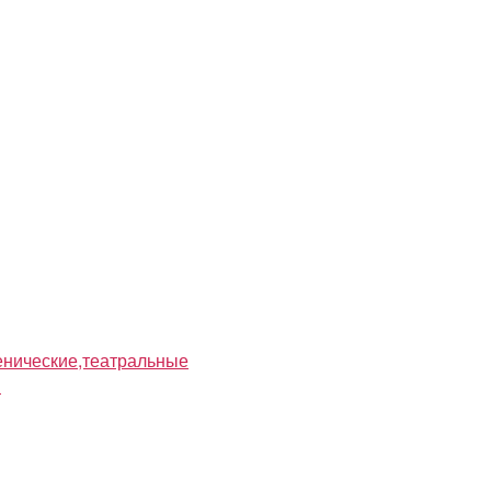
нические,театральные
я