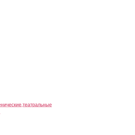
нические,театральные
я