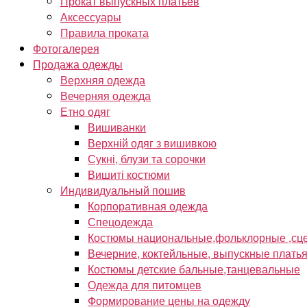
Прокат выпускных платьев
Аксессуары
Правила проката
Фотогалерея
Продажа одежды
Верхняя одежда
Вечерняя одежда
Етно одяг
Вишиванки
Верхній одяг з вишивкою
Сукні, блузи та сорочки
Вишиті костюми
Индивидуальный пошив
Корпоративная одежда
Спецодежда
Костюмы национальные,фольклорные ,сце
Вечерние, коктейльные, выпускные плать
Костюмы детские бальные,танцевальные
Одежда для питомцев
Формирование цены на одежду