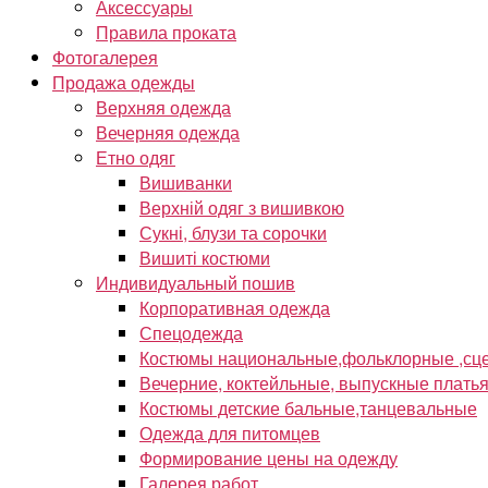
Аксессуары
Правила проката
Фотогалерея
Продажа одежды
Верхняя одежда
Вечерняя одежда
Етно одяг
Вишиванки
Верхній одяг з вишивкою
Сукні, блузи та сорочки
Вишиті костюми
Индивидуальный пошив
Корпоративная одежда
Спецодежда
Костюмы национальные,фольклорные ,сце
Вечерние, коктейльные, выпускные плать
Костюмы детские бальные,танцевальные
Одежда для питомцев
Формирование цены на одежду
Галерея работ