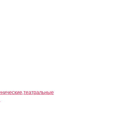
нические,театральные
я