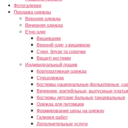
Фотогалерея
Продажа одежды
Верхняя одежда
Вечерняя одежда
Етно одяг
Вишиванки
Верхній одяг з вишивкою
Сукні, блузи та сорочки
Вишиті костюми
Индивидуальный пошив
Корпоративная одежда
Спецодежда
Костюмы национальные,фольклорные ,сце
Вечерние, коктейльные, выпускные плать
Костюмы детские бальные,танцевальные
Одежда для питомцев
Формирование цены на одежду
Галерея работ
Дополнительные услуги