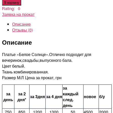
товара
В корзину
Платье
Rating: 0
"Белое
Заявка на прокат
Солнце"
Описание
Отзывы (0)
Описание
Платье «Белое Солнце».Отлично подходит для
вечеринок,свадьбы,выпускного бала.
Цвет белый.
Ткань комбинированная.
Размер М/Л Цена за прокат, грн
за
за
за 2
каждый
за 3дня
за 4 дня
новое
б/у
день
дня*
след.
день
750
850
1200
1300
50
4500
2000