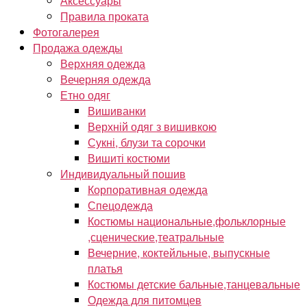
Аксессуары
Правила проката
Фотогалерея
Продажа одежды
Верхняя одежда
Вечерняя одежда
Етно одяг
Вишиванки
Верхній одяг з вишивкою
Сукні, блузи та сорочки
Вишиті костюми
Индивидуальный пошив
Корпоративная одежда
Спецодежда
Костюмы национальные,фольклорные
,сценические,театральные
Вечерние, коктейльные, выпускные
платья
Костюмы детские бальные,танцевальные
Одежда для питомцев