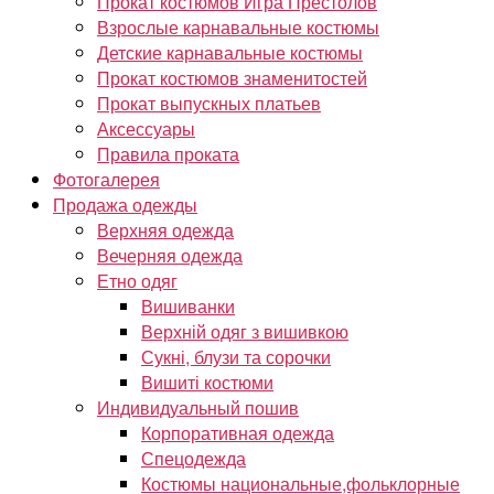
Прокат костюмов Игра Престолов
Взрослые карнавальные костюмы
Детские карнавальные костюмы
Прокат костюмов знаменитостей
Прокат выпускных платьев
Аксессуары
Правила проката
Фотогалерея
Продажа одежды
Верхняя одежда
Вечерняя одежда
Етно одяг
Вишиванки
Верхній одяг з вишивкою
Сукні, блузи та сорочки
Вишиті костюми
Индивидуальный пошив
Корпоративная одежда
Спецодежда
Костюмы национальные,фольклорные