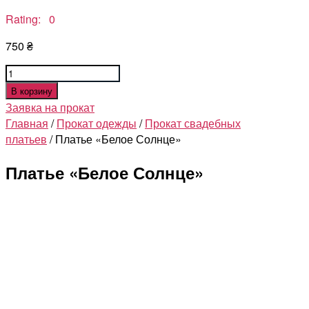
Rating: 0
750
₴
Количество
товара
В корзину
Платье
Заявка на прокат
"Белое
Главная
/
Прокат одежды
/
Прокат свадебных
Солнце"
платьев
/ Платье «Белое Солнце»
Платье «Белое Солнце»