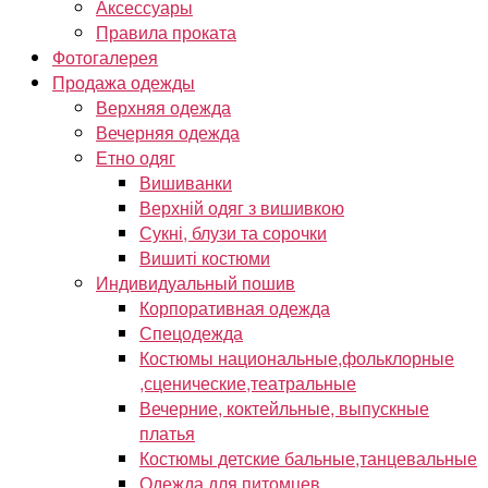
Аксессуары
Правила проката
Фотогалерея
Продажа одежды
Верхняя одежда
Вечерняя одежда
Етно одяг
Вишиванки
Верхній одяг з вишивкою
Сукні, блузи та сорочки
Вишиті костюми
Индивидуальный пошив
Корпоративная одежда
Спецодежда
Костюмы национальные,фольклорные
,сценические,театральные
Вечерние, коктейльные, выпускные
платья
Костюмы детские бальные,танцевальные
Одежда для питомцев