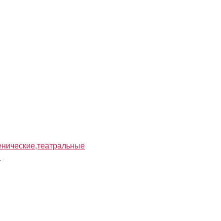
нические,театральные
я