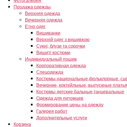
Фотогалерея
Продажа одежды
Верхняя одежда
Вечерняя одежда
Етно одяг
Вишиванки
Верхній одяг з вишивкою
Сукні, блузи та сорочки
Вишиті костюми
Индивидуальный пошив
Корпоративная одежда
Спецодежда
Костюмы национальные,фольклорные ,сце
Вечерние, коктейльные, выпускные плать
Костюмы детские бальные,танцевальные
Одежда для питомцев
Формирование цены на одежду
Галерея работ
Дополнительные услуги
Корзина