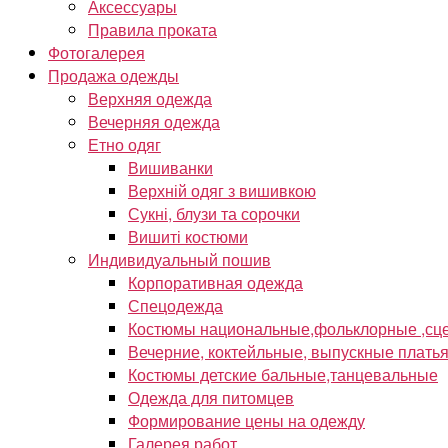
Аксессуары
Правила проката
Фотогалерея
Продажа одежды
Верхняя одежда
Вечерняя одежда
Етно одяг
Вишиванки
Верхній одяг з вишивкою
Сукні, блузи та сорочки
Вишиті костюми
Индивидуальный пошив
Корпоративная одежда
Спецодежда
Костюмы национальные,фольклорные ,сце
Вечерние, коктейльные, выпускные плать
Костюмы детские бальные,танцевальные
Одежда для питомцев
Формирование цены на одежду
Галерея работ