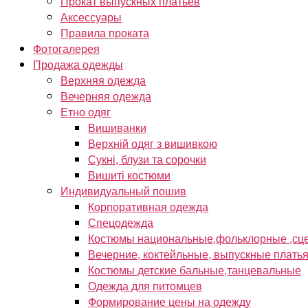
Прокат выпускных платьев
Аксессуары
Правила проката
Фотогалерея
Продажа одежды
Верхняя одежда
Вечерняя одежда
Етно одяг
Вишиванки
Верхній одяг з вишивкою
Сукні, блузи та сорочки
Вишиті костюми
Индивидуальный пошив
Корпоративная одежда
Спецодежда
Костюмы национальные,фольклорные ,сце
Вечерние, коктейльные, выпускные плать
Костюмы детские бальные,танцевальные
Одежда для питомцев
Формирование цены на одежду