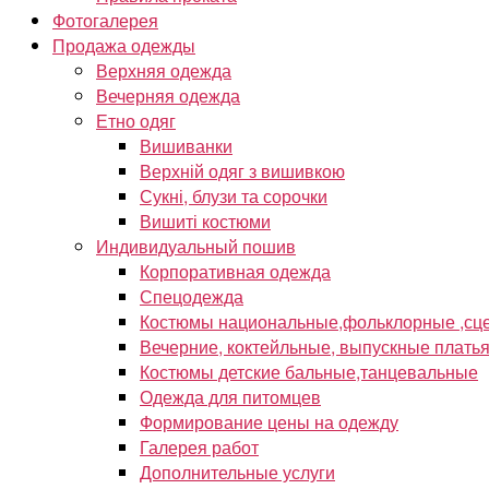
Фотогалерея
Продажа одежды
Верхняя одежда
Вечерняя одежда
Етно одяг
Вишиванки
Верхній одяг з вишивкою
Сукні, блузи та сорочки
Вишиті костюми
Индивидуальный пошив
Корпоративная одежда
Спецодежда
Костюмы национальные,фольклорные ,сце
Вечерние, коктейльные, выпускные плать
Костюмы детские бальные,танцевальные
Одежда для питомцев
Формирование цены на одежду
Галерея работ
Дополнительные услуги