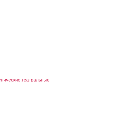
нические,театральные
я