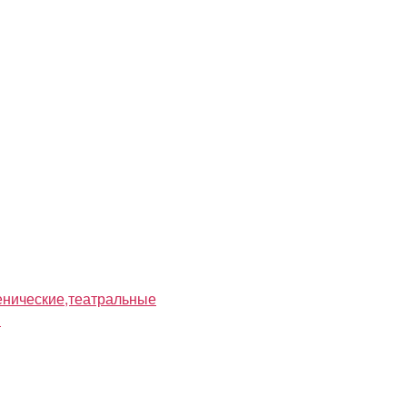
нические,театральные
я