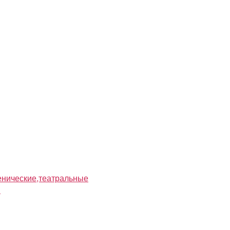
нические,театральные
я